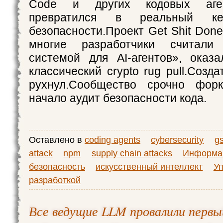
Code и других кодовых аген
превратился в реальный ке
безопасности.Проект Get Shit Don
многие разработчики считали 
системой для AI-агентов», оказ
классический crypto rug pull.Созда
рухнул.Сообщество срочно фор
начало аудит безопасности кода.
Оставлено в
coding agents
cybersecurity
g
attack
npm
supply chain attacks
Информа
безопасность
искусственный интеллект
У
разработкой
Все ведущие LLM провалили первы