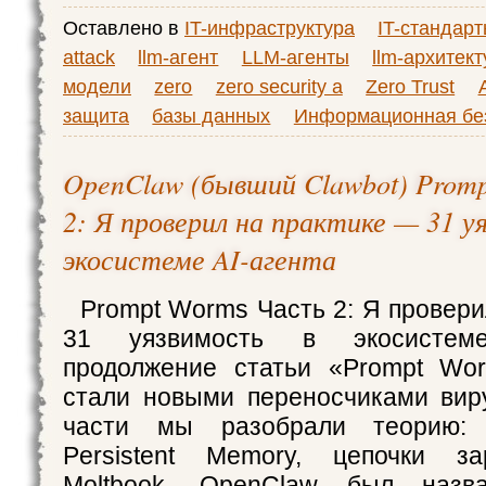
Оставлено в
IT-инфраструктура
IT-стандар
attack
llm-агент
LLM-агенты
llm-архитект
модели
zero
zero security a
Zero Trust
защита
базы данных
Информационная бе
OpenClaw (бывший Clawbot) Prom
2: Я проверил на практике — 31 у
экосистеме AI-агента
Prompt Worms Часть 2: Я провери
31 уязвимость в экосистеме
продолжение статьи «Prompt Wor
стали новыми переносчиками вир
части мы разобрали теорию: Le
Persistent Memory, цепочки з
Moltbook. OpenClaw был назв