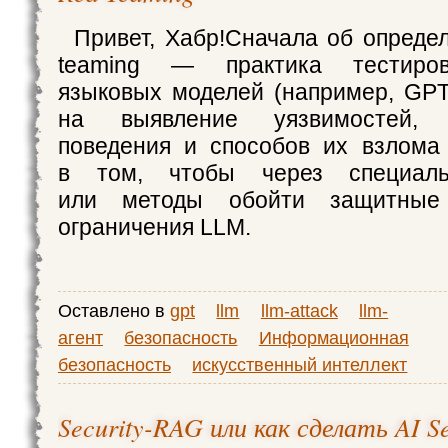
Привет, Хабр!Сначала об опреде
teaming — практика тестиро
языковых моделей (например, GPT
на выявление уязвимостей, н
поведения и способов их взлома (
в том, чтобы через специаль
или методы обойти защитные
ограничения LLM.
Оставлено в
gpt
llm
llm-attack
llm-
агент
безопасность
Информационная
безопасность
искусственный интеллект
Security-RAG или как сделать AI Se