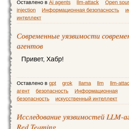
Оставлено в
Ai agents
llm-attack
Open sou
injection
Информационная безопасность
и
интеллект
Современные уязвимости совреме
агентов
Привет, Хабр!
Оставлено в
gpt
grok
llama
llm
llm-atta
агент
безопасность
Информационная
безопасность
искусственный интеллект
Исследование уязвимостей LLM-а
Red Teaming