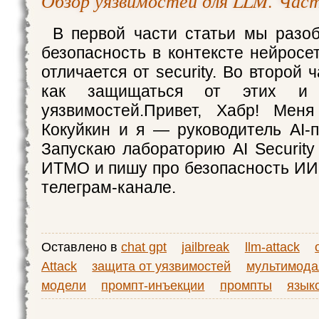
Обзор уязвимостей для LLM. Час
В первой части статьи мы разоб
безопасность в контексте нейросет
отличается от security. Во второй 
как защищаться от этих и 
уязвимостей.Привет, Хабр! Меня
Кокуйкин и я — руководитель AI-п
Запускаю лабораторию AI Security 
ИТМО и пишу про безопасность ИИ
телеграм-канале.
Оставлено в
chat gpt
jailbreak
llm-attack
Attack
защита от уязвимостей
мультимод
модели
промпт-инъекции
промпты
язык