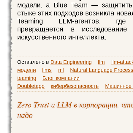
модели, а Blue Team — защитить
стыке этих подходов возникла нов
Teaming LLM-агентов, где 
превращается в исследование 
искусственного интеллекта.
Оставлено в
Data Engineering
llm
llm-attac
модели
llms
ml
Natural Language Process
teaming
Блог компании
Doubletapp
кибербезопасность
Машинное 
Zero Trust и LLM в корпорации, чт
надо