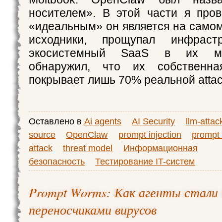
носителем». В этой части я пров
«идеальным» он является на самом
исходники, прощупал инфрастр
экосистемный SaaS в их ма
обнаружил, что их собственна
покрывает лишь 70% реальной attack
Оставлено в
Ai agents
AI Security
llm-attac
source
OpenClaw
prompt injection
prompt
attack
threat model
Информационная
безопасность
Тестирование IT-систем
Prompt Worms: Как агенты стали
переносчиками вирусов