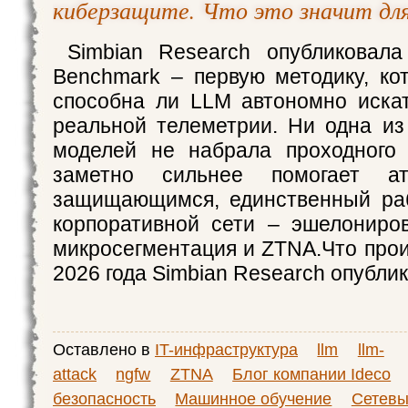
киберзащите. Что это значит дл
Simbian Research опубликовала
Benchmark – первую методику, кот
способна ли LLM автономно иска
реальной телеметрии. Ни одна и
моделей не набрала проходного 
заметно сильнее помогает а
защищающимся, единственный раб
корпоративной сети – эшелониро
микросегментация и ZTNA.Что про
2026 года Simbian Research опубли
Оставлено в
IT-инфраструктура
llm
llm-
attack
ngfw
ZTNA
Блог компании Ideco
безопасность
Машинное обучение
Сетев