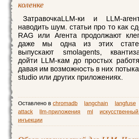
коленке
ЗатравочкаLLM-ки и LLM-аген
наводить шум. статьи про то как с
RAG или Агента продолжают клеп
даже мы одна из этих статей)
выпускают smolagents, квантиз
дойти LLM-кам до простых работя
давая им возможность в них потыка
studio или других приложениях.
Оставлено в
chromadb
langchain
langfuse
attack
llm-приложения
ml
искусственный
инъекции