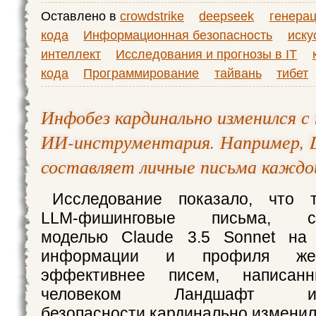
Оставлено в
crowdstrike
deepseek
генера
кода
Информационная безопасность
иску
интеллект
Исследования и прогнозы в IT
кода
Программирование
тайвань
тибет
Инфобез кардинально изменился с
ИИ-инструментария. Например,
составляет личные письма кажд
Исследование показало, что т
LLM-фишинговые письма, сге
моделью Claude 3.5 Sonnet на
информации и профиля жер
эффективнее писем, написанн
человеком Ландшафт инф
безопасности кардинально изменил