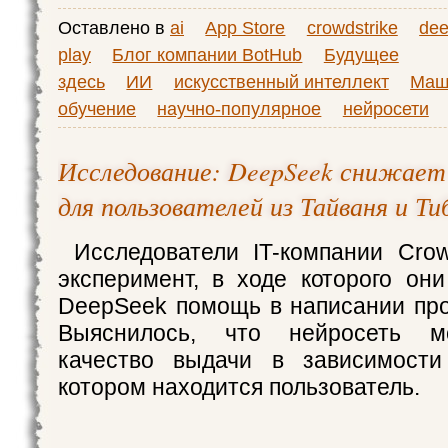
Оставлено в
ai
App Store
crowdstrike
de
play
Блог компании BotHub
Будущее
здесь
ИИ
искусственный интеллект
Маш
обучение
научно-популярное
нейросети
Исследование: DeepSeek снижает
для пользователей из Тайваня и Т
Исследователи IT-компании Crow
эксперимент, в ходе которого он
DeepSeek помощь в написании про
Выяснилось, что нейросеть м
качество выдачи в зависимости
котором находится пользователь.