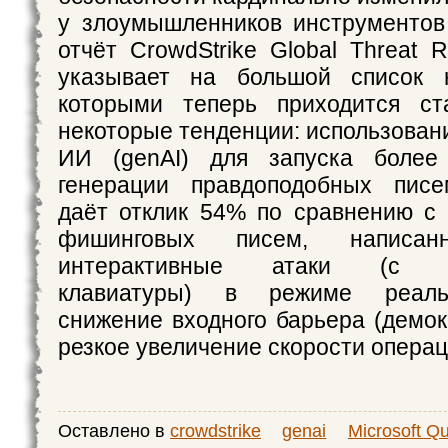
у злоумышленников инструментов
отчёт CrowdStrike Global Threat R
указывает на большой список 
которыми теперь приходится ста
некоторые тенденции: использован
ИИ (genAI) для запуска более
генерации правдоподобных пис
даёт отклик 54% по сравнению с
фишинговых писем, написанн
интерактивные атаки (с ис
клавиатуры) в режиме реаль
снижение входного барьера (демок
резкое увеличение скорости операц
Оставлено в
crowdstrike
genai
Microsoft Qu