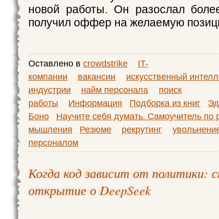
новой работы. Он разослал боле
получил оффер на желаемую позиц
Оставлено в
crowdstrike
IT-
компании
вакансии
искусственный интелл
индустрии
найм персонала
поиск
работы
Информация
Подборка из книг
Эд
Боно
Научите себя думать. Самоучитель по 
мышления
Резюме
рекрутинг
увольнени
персоналом
Когда код зависит от политики: с
открытие о DeepSeek