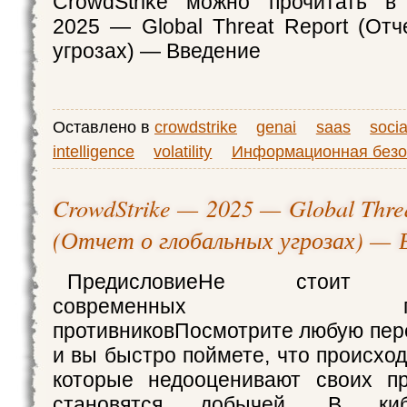
CrowdStrike можно прочитать в
2025 — Global Threat Report (Отч
угрозах) — Введение
Оставлено в
crowdstrike
genai
saas
socia
intelligence
volatility
Информационная безо
CrowdStrike — 2025 — Global Thre
(Отчет о глобальных угрозах) — 
ПредисловиеНе стоит не
современных предп
противниковПосмотрите любую пере
и вы быстро поймете, что происхо
которые недооценивают своих пр
становятся добычей. В кибе