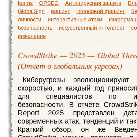
teams
OPSEC
Антивирусная защита
Бло
GlobalSign
вишинг
голосовой фишинг
З
личности
интерактивные атаки
Информац
безопасность
искусственный интеллект
с
инженерия
CrowdStrike — 2025 — Global Thre
(Отчет о глобальных угрозах)
Киберугрозы эволюционируют 
скоростью, и каждый год принос
для специалистов по инф
безопасности. В отчете CrowdStri
Report 2025 представлен дет
современных атак, тенденций и так
Краткий обзор, он же Введе