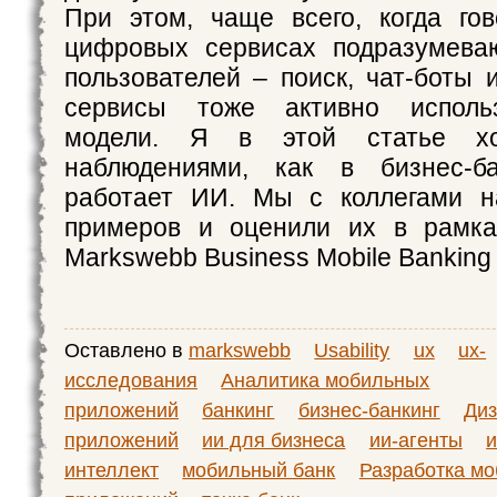
При этом, чаще всего, когда го
цифровых сервисах подразумева
пользователей – поиск, чат-боты 
сервисы тоже активно исполь
модели. Я в этой статье хо
наблюдениями, как в бизнес-ба
работает ИИ. Мы с коллегами н
примеров и оценили их в рамка
Markswebb Business Mobile Banking
Оставлено в
markswebb
Usability
ux
ux-
исследования
Аналитика мобильных
приложений
банкинг
бизнес-банкинг
Диз
приложений
ии для бизнеса
ии-агенты
и
интеллект
мобильный банк
Разработка м