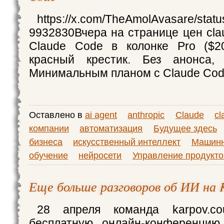
https://x.com/TheAmolAvasare/stat
9932830Вчера на странице цен clau
Claude Code в колонке Pro ($20
красный крестик. Без анонса, 
Минимальным планом с Claude Co
Оставлено в
ai agent
anthropic
Claude
cl
компании
автоматизация
Будущее здесь
бизнеса
искусственный интеллект
Машин
обучение
нейросети
Управление продукт
Еще больше разговоров об ИИ н
28 апреля команда kаrpov.cо
бесплатную онлайн-конференци