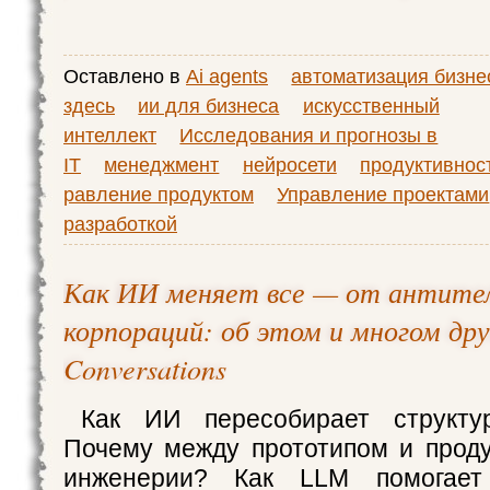
Оставлено в
Ai agents
автоматизация бизне
здесь
ии для бизнеса
искусственный
интеллект
Исследования и прогнозы в
IT
менеджмент
нейросети
продуктивнос
равление продуктом
Управление проектами
разработкой
Как ИИ меняет все — от антител
корпораций: об этом и многом др
Conversations
Как ИИ пересобирает структу
Почему между прототипом и прод
инженерии? Как LLM помогает 