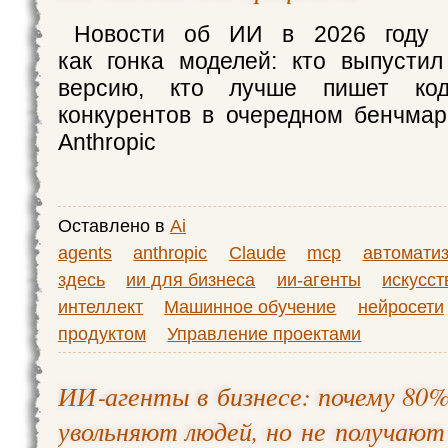
Новости об ИИ в 2026 году с
как гонка моделей: кто выпусти
версию, кто лучше пишет код
конкурентов в очередном бенчмар
Anthropic
Оставлено в
Ai
agents
anthropic
Claude
mcp
автомати
здесь
ии для бизнеса
ии-агенты
искусс
интеллект
Машинное обучение
нейросети
продуктом
Управление проектами
ИИ‑агенты в бизнесе: почему 80
увольняют людей, но не получают