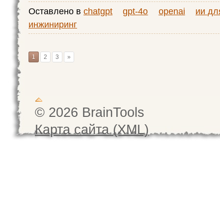
Оставлено в
chatgpt
gpt-4o
openai
ии дл
инжиниринг
1
2
3
»
© 2026 BrainTools
Карта сайта (XML)