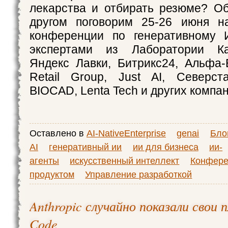
лекарства и отбирать резюме? О
другом поговорим 25-26 июня на
конференции по генеративному
экспертами из Лаборатории Ка
Яндекс Лавки, Битрикс24, Альфа-Б
Retail Group, Just AI, Северст
BIOCAD, Lenta Tech и других компан
Оставлено в
AI-NativeEnterprise
genai
Бло
AI
генеративный ии
ии для бизнеса
ии-
агенты
искусственный интеллект
Конфере
продуктом
Управление разработкой
Anthropic случайно показали свои 
Code