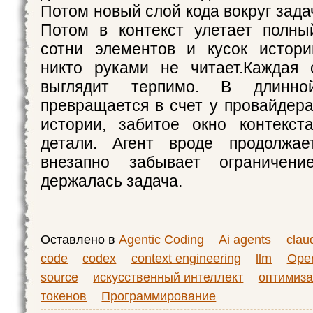
Потом новый слой кода вокруг задач
Потом в контекст улетает полны
сотни элементов и кусок истори
никто руками не читает.Каждая 
выглядит терпимо. В длинно
превращается в счет у провайдера
истории, забитое окно контекст
детали. Агент вроде продолжае
внезапно забывает ограничени
держалась задача.
Оставлено в
Agentic Coding
Ai agents
clau
code
codex
context engineering
llm
Ope
source
искусственный интеллект
оптимиз
токенов
Программирование