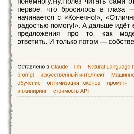
понемногу.Ну.Полез читать сами о
первое, что бросилось в глаза 
начинается с «Конечно!», «Отличн
радостью помогу!». А дальше идёт
предложения про то, как моде
ответить. И только потом — собстве
Оставлено в
Claude
llm
Natural Language 
prompt
искусственный интеллект
Машинн
обучение
оптимизация токенов
промпт-
инжиниринг
стоимость API