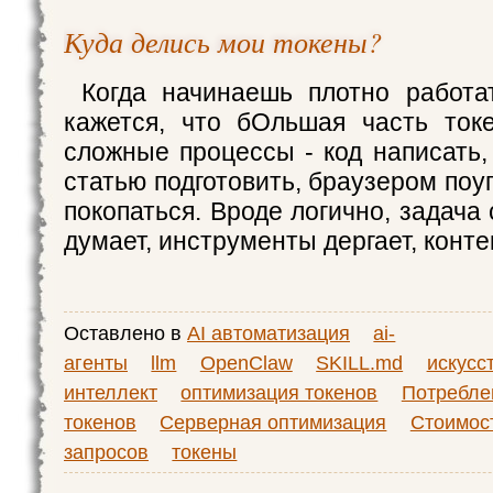
Куда делись мои токены?
Когда начинаешь плотно работат
кажется, что бОльшая часть ток
сложные процессы - код написать,
статью подготовить, браузером поуп
покопаться. Вроде логично, задача
думает, инструменты дергает, контек
Оставлено в
AI автоматизация
ai-
агенты
llm
OpenClaw
SKILL.md
искусс
интеллект
оптимизация токенов
Потребле
токенов
Серверная оптимизация
Стоимос
запросов
токены