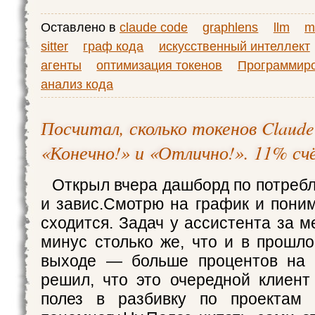
Оставлено в
claude code
graphlens
llm
m
sitter
граф кода
искусственный интеллект
агенты
оптимизация токенов
Программир
анализ кода
Посчитал, сколько токенов Claud
«Конечно!» и «Отлично!». 11% сч
Открыл вчера дашборд по потреб
и завис.Смотрю на график и пони
сходится. Задач у ассистента за 
минус столько же, что и в прошло
выходе — больше процентов на 
решил, что это очередной клиент 
полез в разбивку по проектам