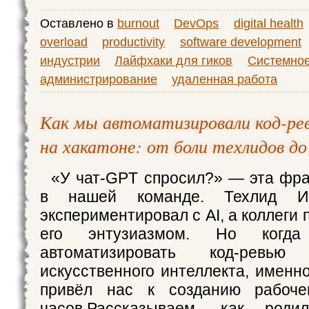
Оставлено в
burnout
DevOps
digital health
overload
productivity
software development
индустрии
Лайфхаки для гиков
Системно
администрирование
удаленная работа
Как мы автоматизировали код-рев
на хакатоне: от боли техлидов д
«У чат-GPT спросил?» — эта фр
в нашей команде. Техлид Ив
экспериментировал с AI, а коллеги
его энтузиазмом. Но ког
автоматизировать код-рев
искусственного интеллекта, именн
привёл нас к созданию рабоч
часов.Рассказываем, как роди