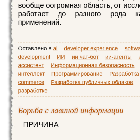
вообще оогромная область, от иссл
работает до разного рода к
применений.
Оставлено в
ai
developer experience
softw
development
ИИ
ии чат-бот
ии-агенты
ассистент
Информационная безопасность
интеллект
Программирование
Разработка
commerce
Разработка публичных облаков
разработке
Борьба с лавиной информации
ПРИЧИНА