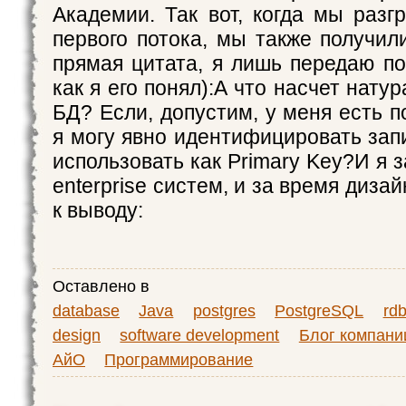
Академии. Так вот, когда мы разг
первого потока, мы также получил
прямая цитата, я лишь передаю по
как я его понял):А что насчет нату
БД? Если, допустим, у меня есть п
я могу явно идентифицировать запи
использовать как Primary Key?И я 
enterprise систем, и за время диза
к выводу:
Оставлено в
database
Java
postgres
PostgreSQL
rd
design
software development
Блог компани
АйО
Программирование