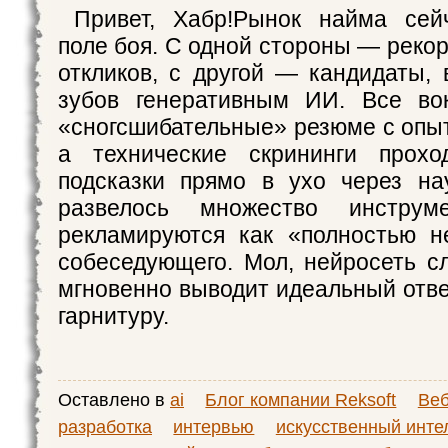
Привет, Хабр!Рынок найма сей
поле боя. С одной стороны — реко
откликов, с другой — кандидаты,
зубов генеративным ИИ. Все вок
«сногсшибательные» резюме с опы
а технические скрининги проход
подсказки прямо в ухо через на
развелось множество инструме
рекламируются как «полностью н
собеседующего. Мол, нейросеть с
мгновенно выводит идеальный отве
гарнитуру.
Оставлено в
ai
Блог компании Reksoft
Веб
разработка
интервью
искусственный инте