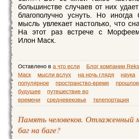
большинстве случаев от них удает
благополучно уснуть. Но иногда 
мысль увлекает настолько, что сн
На этот раз встрече с Морфеем
Илон Маск.
Оставлено в
а что если
Блог компании Reks
Маск
мысли вслух
на ночь глядя
наука
популярное
пространство-время
прошлое
будущее
путешествие во
времени
средневековье
телепортация
Память человеков. Отлаженный м
баг на баге?