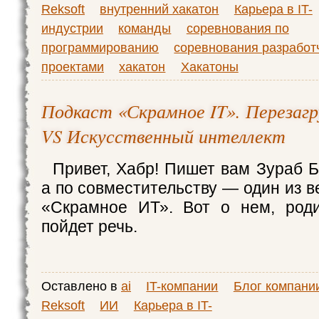
Reksoft
внутренний хакатон
Карьера в IT-
индустрии
команды
соревнования по
программированию
соревнования разработ
проектами
хакатон
Хакатоны
Подкаст «Скрамное IT». Перезагр
VS Искусственный интеллект
Привет, Хабр! Пишет вам Зураб Б
а по совместительству — один из 
«Скрамное ИТ». Вот о нем, роди
пойдет речь.
Оставлено в
ai
IT-компании
Блог компани
Reksoft
ИИ
Карьера в IT-