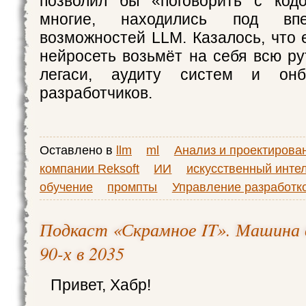
позволил бы «поговорить с код
многие, находились под впе
возможностей LLM. Казалось, что 
нейросеть возьмёт на себя всю ру
легаси, аудиту систем и онб
разработчиков.
Оставлено в
llm
ml
Анализ и проектирова
компании Reksoft
ИИ
искусственный инте
обучение
промпты
Управление разработк
Подкаст «Скрамное IT». Машина в
90-х в 2035
Привет, Хабр!