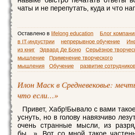
навыке быстро печатать ответы 
чаты и не перепутать, куда и что н
Оставлено в
lifelong education
Блог компани
в IT-индустрии
непрерывное обучение
Ин
из книг
Эдвард Де Боно
Серьёзное творчес
мышление
Применение творческого
мышления
Обучение
развитие сотруднико
Илон Маск в Средневековье: мечт
что если…»
Привет, Хабр!Бывало с вами тако
уснуть, но в голову навязчиво лез
очень странные мысли, из разря
бы…». Вот со мной такое частень