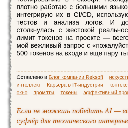
плотно работаю с большими язык
интегрирую их в CI/CD, использу
тестов и анализа логов. И до
столкнулась с жестокой реально
лимит токенов на проекте — всего
мой вежливый запрос с «пожалуйст
500 токенов на входе и еще пару ты
Оставлено в
Блог компании Reksoft
искусс
интеллект
Карьера в IT-индустрии
контекс
окно
промпты
токены
эффективный про
Если не можешь победить AI — во
суфлёр для технического интервь