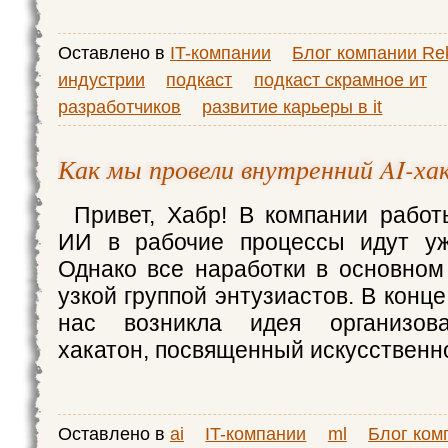
Оставлено в
IT-компании
Блог компании Rek
индустрии
подкаст
подкаст скрамное ит
разработчиков
развитие карьеры в it
Как мы провели внутренний AI-ха
Привет, Хабр! В компании рабо
ИИ в рабочие процессы идут уж
Однако все наработки в основном
узкой группой энтузиастов. В конце
нас возникла идея организова
хакатон, посвященный искусственн
Оставлено в
ai
IT-компании
ml
Блог ком