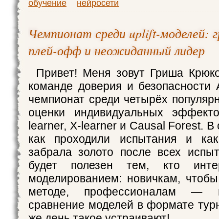
обучение
нейросети
Чемпионат среди uplift-моделей: 
плей-офф и неожиданный лидер
Привет! Меня зовут Гриша Крюко
команде доверия и безопасности 
чемпионат среди четырёх популяр
оценки индивидуальных эффектов
learner, X-learner и Causal Forest. В
как проходили испытания и ка
забрала золото после всех испы
будет полезен тем, кто интере
моделированием: новичкам, чтобы
методе, профессионалам — п
сравнение моделей в формате тур
же день такое устраивают!