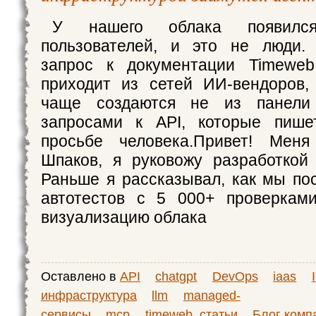
У нашего облака появил
пользователей, и это не люди.
запрос к документации Timeweb
приходит из сетей ИИ-вендоров,
чаще создаются не из панели 
запросами к API, которые пише
просьбе человека.Привет! Мен
Шпаков, я руковожу разработкой
Раньше я рассказывал, как мы по
автотестов с 5 000+ проверкам
визуализацию облака
Оставлено в
API
chatgpt
DevOps
iaas
инфраструктура
llm
managed-
сервисы
mcp
timeweb_статьи
Блог комп