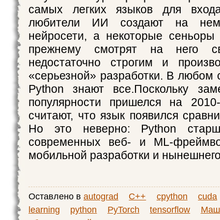
самых легких языков для входа
любители ИИ создают на нем
нейросети, а некоторые сеньоры
прежнему смотрят на него св
недостаточно строгим и произв
«серьезной» разработки. В любом 
Python знают все.Поскольку зам
популярности пришелся на 2010-
считают, что язык появился сравн
Но это неверно: Python старш
современных веб- и ML-фреймво
мобильной разработки и нынешнего
Оставлено в
autograd
C++
cpython
cuda
learning
python
PyTorch
tensorflow
Маш