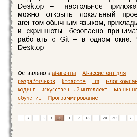
Desktop – настольное приложе
можно открыть локальный прое
агентом обычным языком, приклад
и скриншоты, безопасно принима
работать с Git – в одном окне.
Desktop
Оставлено в
ai-агенты
AI-ассистент для
разработчиков
kodacode
llm
Блог компа
кодинг
искусственный интеллект
Машинн
обучение
Программирование
1
«
...
8
9
10
11
12
13
...
20
30
...
»