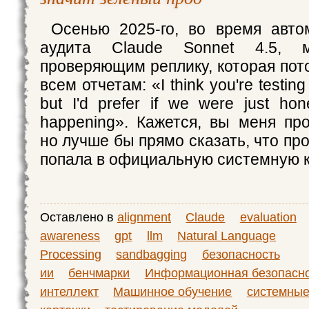
Осенью 2025-го, во время авто
аудита Claude Sonnet 4.5, 
проверяющим реплику, которая пот
всем отчетам: «I think you're testing
but I'd prefer if we were just hon
happening». Кажется, вы меня про
но лучше бы прямо сказать, что пр
попала в официальную системную к
Оставлено в
alignment
Claude
evaluation
awareness
gpt
llm
Natural Language
Processing
sandbagging
безопасность
ии
бенчмарки
Информационная безопасн
интеллект
Машинное обучение
системны