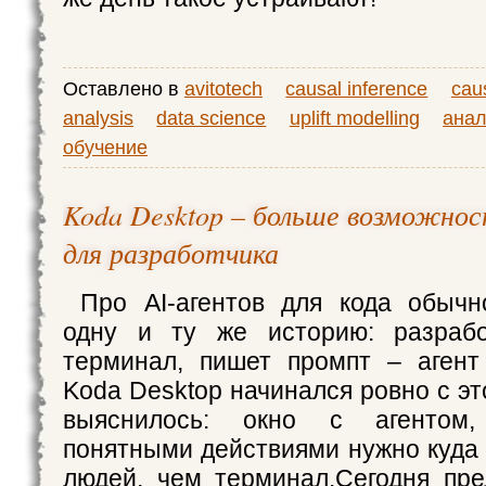
Оставлено в
avitotech
causal inference
cau
analysis
data science
uplift modelling
анал
обучение
Koda Desktop – больше возможнос
для разработчика
Про AI-агентов для кода обычн
одну и ту же историю: разрабо
терминал, пишет промпт – агент
Koda Desktop начинался ровно с это
выяснилось: окно с агентом
понятными действиями нужно куда
людей, чем терминал.Сегодня пр