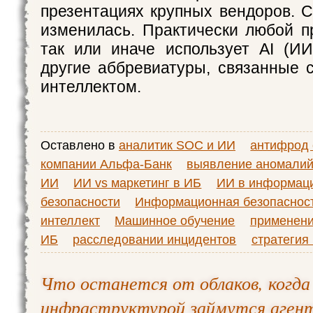
презентациях крупных вендоров. С
изменилась. Практически любой п
так или иначе использует AI (И
другие аббревиатуры, связанные 
интеллектом.
Оставлено в
аналитик SOC и ИИ
антифрод 
компании Альфа-Банк
выявление аномали
ИИ
ИИ vs маркетинг в ИБ
ИИ в информац
безопасности
Информационная безопаснос
интеллект
Машинное обучение
применени
ИБ
расследовании инцидентов
стратегия
Что останется от облаков, когда
инфраструктурой займутся аген