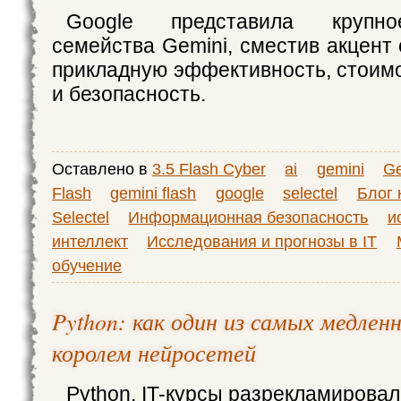
Google представила крупно
семейства Gemini, сместив акцент
прикладную эффективность, стоим
и безопасность.
Оставлено в
3.5 Flash Cyber
ai
gemini
Ge
Flash
gemini flash
google
selectel
Блог 
Selectel
Информационная безопасность
и
интеллект
Исследования и прогнозы в IT
обучение
Python: как один из самых медлен
королем нейросетей
Python. IT-курсы разрекламировали