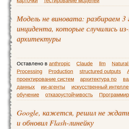
карточки
тестирование моделей
Модель не виновата: разбираем 3
инцидента, которые случились из
архитектуры
Оставлено в
anthropic
Claude
llm
Natura
Processing
Production
structured outputs
проектирование систем
архитектура по
ва
данных
ии-агенты
искусственный интелле
обучение
отказоустойчивость
Программир
Google, кажется, решил не ждать
и обновил Flash-линейку