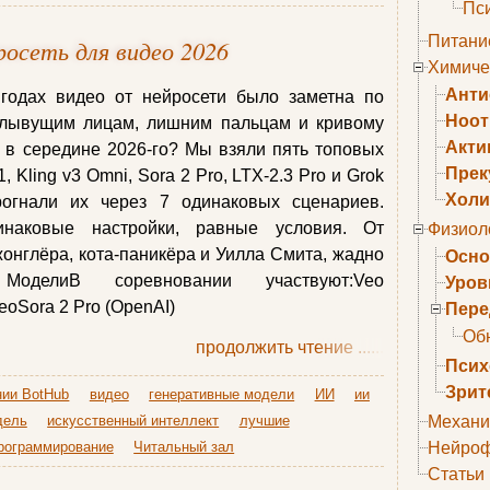
Пс
Питани
осеть для видео 2026
Химиче
Анти
годах видео от нейросети было заметна по
Ноо
плывущим лицам, лишним пальцам и кривому
Акти
 в середине 2026-го? Мы взяли пять топовых
Прек
 Kling v3 Omni, Sora 2 Pro, LTX-2.3 Pro и Grok
Холи
огнали их через 7 одинаковых сценариев.
инаковые настройки, равные условия. От
Физиол
онглёра, кота-паникёра и Уилла Смита, жадно
Осно
МоделиВ соревновании участвуют:Veo
Уров
deoSora 2 Pro (OpenAI)
Пере
Об
продолжить чтение
......
Псих
Зрит
нии BotHub
видео
генеративные модели
ИИ
ии
дель
искусственный интеллект
лучшие
Механи
рограммирование
Читальный зал
Нейроф
Статьи