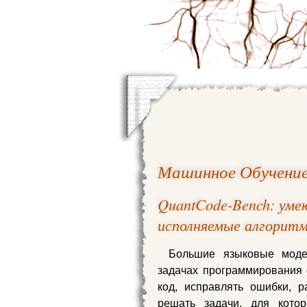
Машинное Обучени
QuantCode-Bench: уме
исполняемые алгорит
Большие языковые моде
задачах программирования 
код, исправлять ошибки, 
решать задачи, для кото