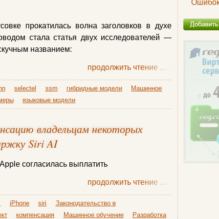
Ошибок 
совке прокатилась волна заголовков в духе
оводом стала статья двух исследователей —
 скучным названием:
продолжить чтение
......
nn
selectel
ssm
гибридные модели
Машинное
меры
языковые модели
нсацию владельцам некоторых
ржку Siri AI
 Apple согласилась выплатить
продолжить чтение
......
s
iPhone
siri
Законодательство в
ект
компенсация
Машинное обучение
Разработка