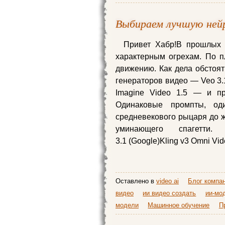
Выбираем лучшую нейр
Привет Хабр!В прошлых 
характерным огрехам. По 
движению. Как дела обстоят
генераторов видео — Veo 3.1,
Imagine Video 1.5 — и пр
Одинаковые промпты, од
средневекового рыцаря до ж
уминающего спагетти. 
3.1 (Google)Kling v3 Omni Vi
Оставлено в
video ai
Блог компа
видео
ии видео создать
ии-мо
модели
Машинное обучение
П