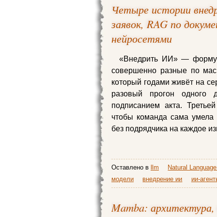
Четыре истории внедр
заявок, RAG по докум
нейросетями
«Внедрить ИИ» — формули
совершенно разные по мас
который годами живёт на се
разовый прогон одного д
подписанием акта. Третье
чтобы команда сама умела с
без подрядчика на каждое и
Оставлено в
llm
Natural Language
модели
внедрение ии
ии-агент
Mamba: архитектура,