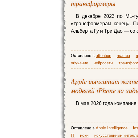
трансформеры
В декабре 2023 по ML-ту
«трансформерам конец». П
Альберта Гу и Три Дао — со
Оставлено в
attention
mamba
r
обучение
нейросети
трансфор
Apple выплатит компе
моделей iPhone за заде
В мае 2026 года компания
Оставлено в
Apple Intelligence
io
IT
иски
искусственный интелл