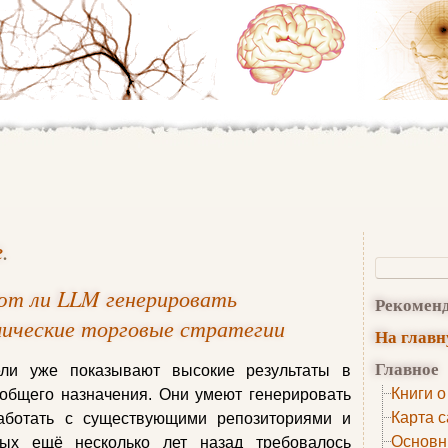
е
.
ют ли LLM генерировать
Рекомен
мические торговые стратегии
На глав
Главное
ли уже показывают высокие результаты в
Книги о
общего назначения. Они умеют генерировать
Карта с
работать с существующими репозиториями и
Основн
рых ещё несколько лет назад требовалось