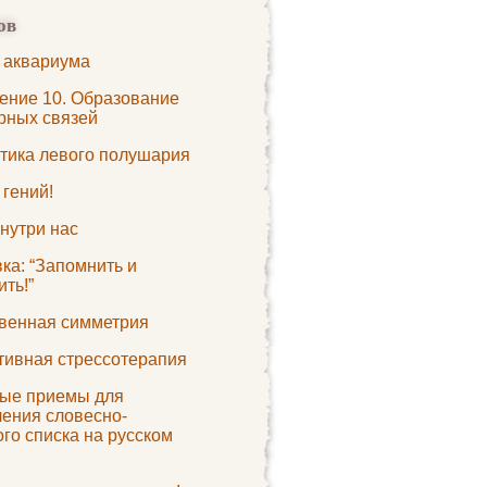
ов
 аквариума
ение 10. Образование
урных связей
тика левого полушария
 гений!
нутри нас
ка: “Запомнить и
ть!”
венная симметрия
ивная стрессотерапия
ые приемы для
ления словесно-
го списка на русском