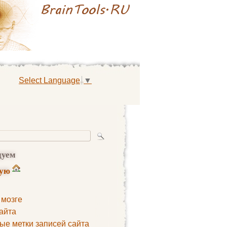
Select Language
▼
дуем
ную
 мозге
айта
ые метки записей сайта