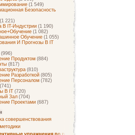
ммирование
(1 549)
ационная Безопасность
(1 221)
 В IT-Индустрии
(1 190)
ное+обучение
(1 082)
ашинное Обучение
(1 055)
ования И Прогнозы В IT
(996)
ение Продуктом
(884)
нты
(817)
раструктура
(810)
ение Разработкой
(805)
ение Персоналом
(782)
(741)
ы В IT
(720)
ный Зал
(704)
ение Проектами
(687)
и
ка совершенствования
 методики
ктивные упражнения по развитию памяти