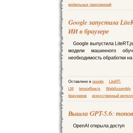
мобильных приложений
Google запустила Lite
ИИ в браузере
Google выпустила LiteRT.
модели машинного обуч
необходимость обработки на
Оставлено в
google
LiteRT-
LM
tensorflow.js
WebAssembly
браузеров
искусственный интелл
Вышла GPT-5.6: топо
OpenAI открыла доступ