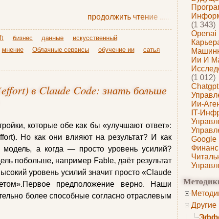
Програ
Информ
продолжить чтение
......
(1 343)
Openai
ft
бизнес
данные
искусственный
Карьера
мнение
Облачные сервисы
обучение ии
сатья
Машин
Ии И М
Исслед
(1 012)
Chatgpt
effort) в Claude Code: знать больше
Управл
Ии-Аге
IT-Инф
Управл
тройки, которые обе как бы «улучшают ответ»:
Управл
fort). Но как они влияют на результат? И как
Google
Финанс
ь модель, а когда — просто уровень усилий?
Читаль
ель побольше, например Fable, даёт результат
Управл
высокий уровень усилий значит просто «Claude
Методик
етом».Первое предположение верно. Наши
Методи
тельно более способные согласно отраслевым
Другие
Эффе