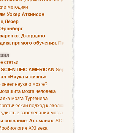
кие методики
ям Уокер Аткинсон
ц Лёзер
 Эренберг
озаренко. Джордано
дика прямого обучения. Пауль Шелли
ция
е статьи
. SCIENTIFIC AMERICAN September 1979
ал «Наука и жизнь»
 знает наука о мозге?
мозащита мозга человека
адка мозга Тургенева
ргетический подход к эволюции мозга
удистые заболевания мозга. Все может начаться с головно
 и сознание. Альманах. SCIENTIFIC AMERICAN
йробиология XXI века