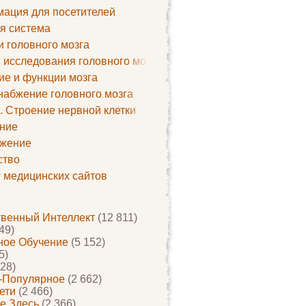
ация для посетителей
я система
и головного мозга
 исследования головного мозга
ие и функции мозга
набжение головного мозга
. Строение нервной клетки
ние
жение
ство
г медицинских сайтов
твенный Интеллект
(12 811)
49)
ое Обучение
(5 152)
5)
28)
-Популярное
(2 662)
ети
(2 466)
е Здесь
(2 366)