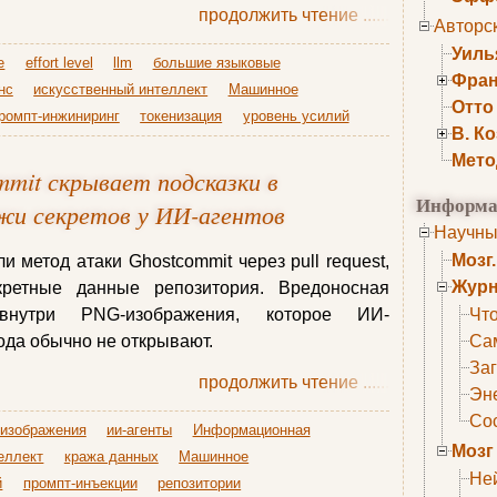
продолжить чтение
......
Авторс
Уиль
e
effort level
llm
большие языковые
Фран
нс
искусственный интеллект
Машинное
Отто
ромпт-инжиниринг
токенизация
уровень усилий
В. К
Мето
mit скрывает подсказки в
Информа
жи секретов у ИИ-агентов
Научны
Мозг
 метод атаки Ghostcommit через pull request,
Журн
кретные данные репозитория. Вредоносная
 внутри PNG-изображения, которое ИИ-
Что
ода обычно не открывают.
Са
Заг
продолжить чтение
......
Эне
Сос
изображения
ии-агенты
Информационная
Мозг
еллект
кража данных
Машинное
Не
й
промпт-инъекции
репозитории