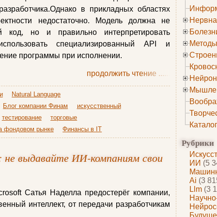
Информ
разработчика.Однако в прикладных областях
Нервна
ректности недостаточно. Модель должна не
Болезн
й код, но и правильно интерпретировать
Методы
 использовать специализированный API и
Строен
дение программы при исполнении.
Кровос
продолжить чтение
......
Нейрон
Мышле
и
Natural Language
Вообра
Блог компании Финам
искусственный
Творче
тестирование
торговые
Катало
на фондовом рынке
Финансы в IT
Рубрики
t: не выдавайте ИИ-компаниям свои
Искусс
ИИ
(5 3
Машинн
Ai
(3 81
Llm
(3 1
rosoft Сатья Наделла предостерёг компании,
Научно
енный интеллект, от передачи разработчикам
Нейрос
Будуще