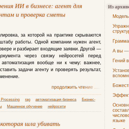
ения ИИ в бизнесе: агент для
Из архив
ентам и проверка сметы
Модель
Упражн
структ
ровка, за которой на практике скрываются
Грамма
штабу работы. Одной компании нужен агент,
рвере и разбирает входящие заявки. Другой —
А вы —
окумента через связку нейросетей перед
Гений в
й автоматизация вообще ни к чему: важнее,
тавить задачи агенту и проверять результат,
Установ
вспомни
зменение.
Божест
продолжить чтение
......
Эффект
 Processing
rag
автоматизация бизнеса
Бизнес-
Основн
ы
Машинное обучение
нейросети
состав
числово
языке
 которая шла убивать