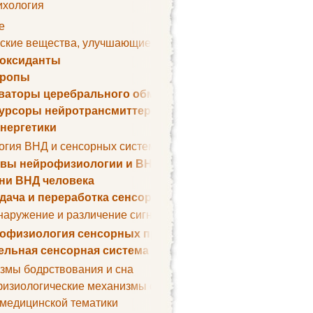
ихология
е
ские вещества, улучшающие умственные способности
оксиданты
тропы
ваторы церебрального обмена веществ
урсоры нейротрансмиттеров
нергетики
огия ВНД и сенсорных систем
вы нейрофизиологии и ВНД
ни ВНД человека
дача и переработка сенсорных сигналов
наружение и различение сигналов. Сенсорная рецепция
офизиология сенсорных процессов
ельная сенсорная система
змы бодрствования и сна
изиологические механизмы сна
 медицинской тематики