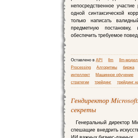
непосредственное участие 
одной синтаксической кор
только написать валидны
предметную постановку,
обеспечить требуемое пове
Оставлено в
API
llm
llm-модел
Processing
Алгоритмы
биржа
интеллект
Машинное обучение
стратегии
трейдинг
трейдинг 
Гендиректор Microsof
секреты
Генеральный директор Mic
спешащие внедрить искусств
ИИ важных бизнес-данных.