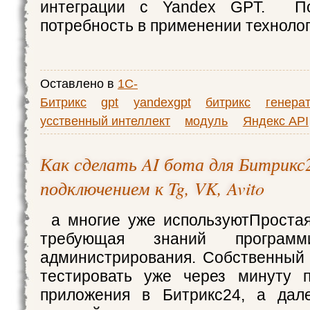
интеграции с Yandex GPT. По
потребность в применении техноло
Оставлено в
1С-
Битрикс
gpt
yandexgpt
битрикс
генера
усственный интеллект
модуль
Яндекс API
Как сделать AI бота для Битрикс
подключением к Tg, VK, Avito
а многие уже используютПростая
требующая знаний программ
администрирования. Собственный
тестировать уже через минуту п
приложения в Битрикс24, а дал