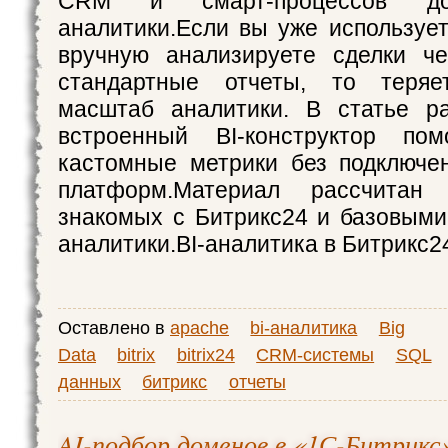
CRM и смарт-процессов д
аналитики.Если вы уже использует
вручную анализируете сделки ч
стандартные отчеты, то теряе
масштаб аналитики. В статье ра
встроенный BI-конструктор пом
кастомные метрики без подключе
платформ.Материал рассчитан 
знакомых с Битрикс24 и базовыми
аналитики.BI‑аналитика в Битрикс2
Оставлено в
apache
bi-аналитика
Big
Data
bitrix
bitrix24
CRM-системы
SQL
данных
битрикс
отчеты
AI-подбор доменов в «1С-Битрикс»