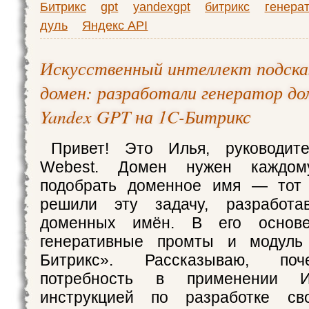
Битрикс
gpt
yandexgpt
битрикс
генера
дуль
Яндекс API
Искусственный интеллект подск
домен: разработали генератор до
Yandex GPT на 1C-Битрикс
Привет! Это Илья, руководит
Webest. Домен нужен каждом
подобрать доменное имя — тот
решили эту задачу, разработа
доменных имён. В его основ
генеративные промты и модул
Битрикс». Рассказываю, поч
потребность в применении
инструкцией по разработке св