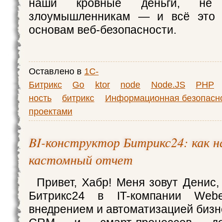
наши кровные деньги, не
злоумышленникам — и всё это 
основам веб-безопасности.
Оставлено в
1С-
Битрикс
Go
ktor
node
Node.JS
PHP
ность
битрикс
Информационная безопасн
проектами
BI-конструктор Битрикс24: как 
кастомный отчет
Привет, Хабр! Меня зовут Денис,
Битрикс24 в IT-компании Webe
внедрением и автоматизацией бизн