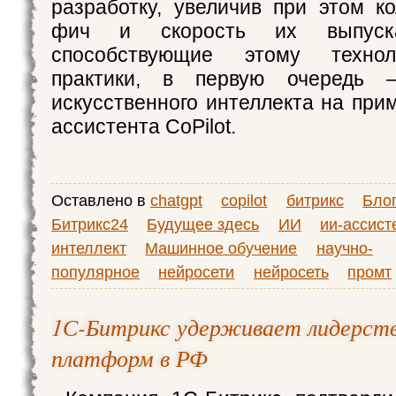
разработку, увеличив при этом к
фич и скорость их выпус
способствующие этому техноло
практики, в первую очередь 
искусственного интеллекта на при
ассистента CoPilot.
Оставлено в
chatgpt
copilot
битрикс
Бло
Битрикс24
Будущее здесь
ИИ
ии-ассист
интеллект
Машинное обучение
научно-
популярное
нейросети
нейросеть
промт
1С-Битрикс удерживает лидерств
платформ в РФ