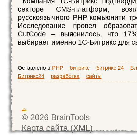
Компания 1С-Битрикс подтверди
секторе CMS-платформ, возг
русскоязычного PHP-комьюнити тре
Исследование провел образова
CutCode – выяснилось, что 17%
выбирает именно 1С-Битрикс для св
Оставлено в
PHP
битрикс
битрикс 24
Бл
Битрикс24
разработка
сайты
© 2026 BrainTools
Карта сайта (XML)