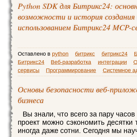
Python SDK для Битрикс24: основ
возможности и история создания 
использованием Битрикс24 MCP-с
Оставлено в
python
битрикс
битрикс24
Б
Битрикс24
Веб-разработка
интеграции
О
сервисы
Программирование
Системное а
Основы безопасности веб-прилож
бизнеса
Вы знали, что всего за пару часов
проект можно сэкономить десятки 
иногда даже сотни. Сегодня мы на