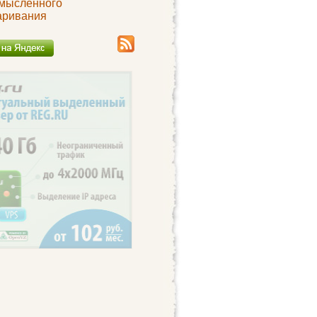
мысленного
аривания