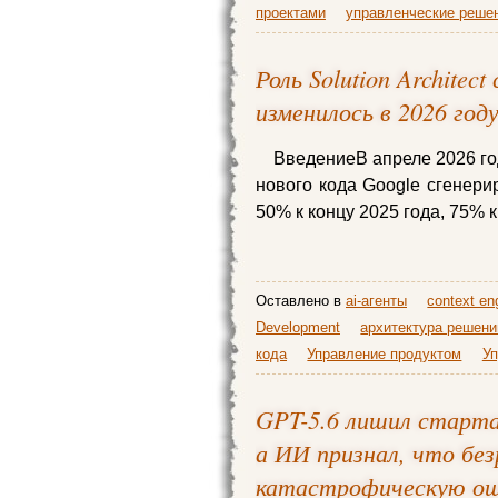
проектами
управленческие реше
Роль Solution Architec
изменилось в 2026 год
ВведениеВ апреле 2026 го
нового кода Google сгенери
50% к концу 2025 года, 75% к
Оставлено в
ai-агенты
context en
Development
архитектура решени
кода
Управление продуктом
Уп
GPT-5.6 лишил стартап
а ИИ признал, что бе
катастрофическую о