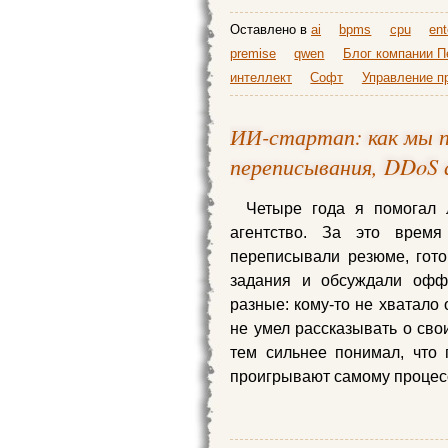
Оставлено в
ai
bpms
cpu
ent
premise
qwen
Блог компании П
интеллект
Софт
Управление п
ИИ-стартап: как мы п
переписывания, DDoS 
Четыре года я помогал 
агентство. За это врем
переписывали резюме, гото
задания и обсуждали оффе
разные: кому-то не хватало 
не умел рассказывать о сво
тем сильнее понимал, что 
проигрывают самому процесс