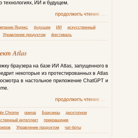
о технологиях, ИИ и будущем.
продолжить чтение
......
омпании Яндекс
будущее
ИИ
искусственный
Управление продуктом
фестиваль
ект Atlas
жку браузера на базе ИИ Atlas, запущенного в
недрит некоторые из протестированных в Atlas
росмотра в настольное приложение ChatGPT и
ome.
продолжить чтение
......
le Chrome
openai
Браузеры
десктопное
сственный интеллект
прекращение
зеров
Управление продуктом
чат-боты