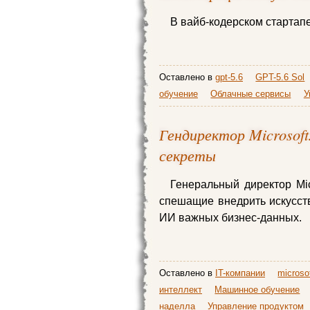
В вайб‑кодерском стартап
Оставлено в
gpt-5.6
GPT-5.6 Sol
обучение
Облачные сервисы
У
Гендиректор Microsof
секреты
Генеральный директор Mic
спешащие внедрить искусств
ИИ важных бизнес-данных.
Оставлено в
IT-компании
microso
интеллект
Машинное обучение
наделла
Управление продуктом