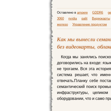
Оставлено в
ampere
GDDR6
ge
3060
nvidia
palit
Видеокарты
железо
Управление продуктом
Как мы вынесли семан
без видеокарты, облак
Когда мы занялись поиск
договорились на входе: язы
не трогаем. Вся эта истори
система решает, что имен
отвечать.Планку себе пост
семантический поиск промы
инфраструктуры, целико
оборудовании, что и само п