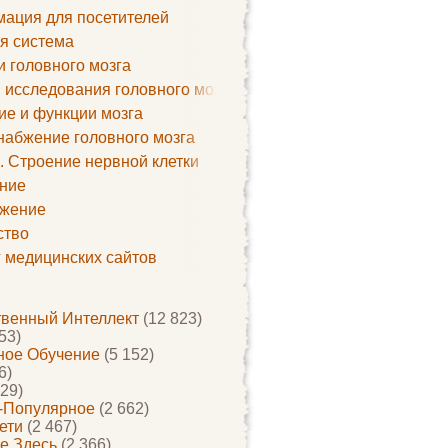
ация для посетителей
я система
и головного мозга
 исследования головного мозга
ие и функции мозга
набжение головного мозга
. Строение нервной клетки
ние
жение
ство
г медицинских сайтов
твенный Интеллект
(12 823)
53)
ое Обучение
(5 152)
6)
29)
-Популярное
(2 662)
ети
(2 467)
е Здесь
(2 366)