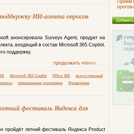
Прием 
прогов
 поддержку ИИ-агента опросов
osoft анонсировала Surveys Agent, продукт на
екта, входящий в состав Microsoft 365 Copilot.
его поддержку.
продолжить чтение
......
365
Microsoft 365 Copilot
Office 365
искусственный
опросы
прекращение поддержки
Управление
а летний фестиваль Яндекса для
н пройдёт летний фестиваль Яндекса Product