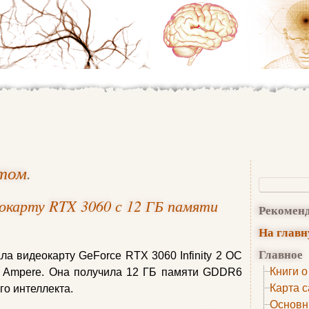
ктом
.
еокарту RTX 3060 с 12 ГБ памяти
Рекомен
На глав
Главное
ла видеокарту GeForce RTX 3060 Infinity 2 OC
Книги о
ы Ampere. Она получила 12 ГБ памяти GDDR6
Карта с
го интеллекта.
Основн