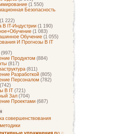
ммирование
(1 550)
ационная Безопасность
(1 222)
 В IT-Индустрии
(1 190)
ное+обучение
(1 083)
ашинное Обучение
(1 055)
ования И Прогнозы В IT
(997)
ение Продуктом
(884)
нты
(817)
раструктура
(811)
ение Разработкой
(805)
ение Персоналом
(782)
(742)
ы В IT
(721)
ный Зал
(704)
ение Проектами
(687)
и
ка совершенствования
 методики
ктивные упражнения по развитию памяти