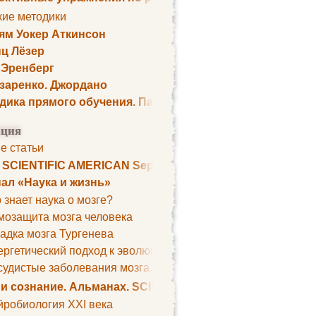
кие методики
ям Уокер Аткинсон
ц Лёзер
 Эренберг
озаренко. Джордано
дика прямого обучения. Пауль Шелли
ция
е статьи
. SCIENTIFIC AMERICAN September 1979
ал «Наука и жизнь»
 знает наука о мозге?
мозащита мозга человека
адка мозга Тургенева
ргетический подход к эволюции мозга
удистые заболевания мозга. Все может начаться с головно
 и сознание. Альманах. SCIENTIFIC AMERICAN
йробиология XXI века