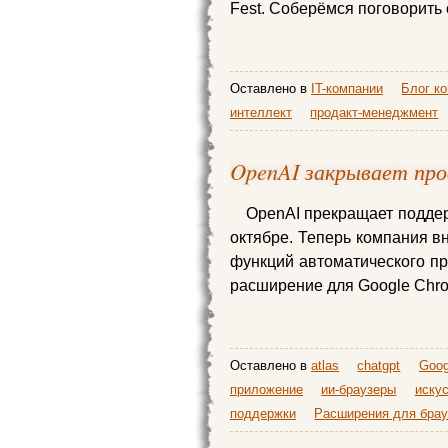
Fest. Соберёмся поговорить 
Оставлено в
IT-компании
Блог к
интеллект
продакт-менеджмент
OpenAI закрывает про
OpenAI прекращает поддер
октябре. Теперь компания в
функций автоматического п
расширение для Google Chr
Оставлено в
atlas
chatgpt
Goog
приложение
ии-браузеры
иску
поддержки
Расширения для брау