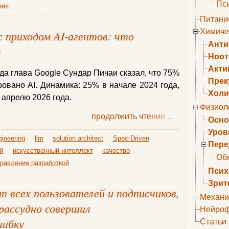
Пс
ния
Питани
Химиче
t с приходом AI-агентов: что
Анти
у
Ноо
Акти
да глава Google Сундар Пичаи сказал, что 75%
Прек
ровано AI. Динамика: 25% в начале 2024 года,
Холи
 апрелю 2026 года.
Физиол
продолжить чтение
......
Осно
Уров
gineering
llm
solution architect
Spec-Driven
Пере
й
искусственный интеллект
качество
Об
равление разработкой
Псих
Зрит
 всех пользователей и подписчиков,
Механи
зрассудно совершил
Нейроф
шибку
Статьи