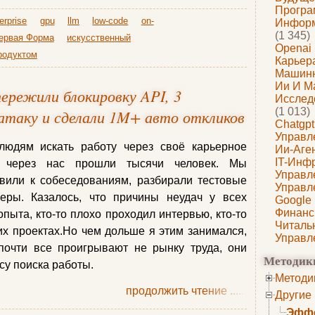
Програ
erprise
gpu
llm
low-code
on-
Информ
(1 345)
ервая Форма
искусственный
Openai
родуктом
Карьера
Машин
Ии И М
ережили блокировку API, 3
Исслед
(1 013)
атаку и сделали 1M+ авто откликов
Chatgpt
Управл
людям искать работу через своё карьерное
Ии-Аге
IT-Инф
я через нас прошли тысячи человек. Мы
Управл
вили к собеседованиям, разбирали тестовые
Управл
ры. Казалось, что причины неудач у всех
Google
Финанс
опыта, кто-то плохо проходил интервью, кто-то
Читаль
их проектах.Но чем дольше я этим занимался,
Управл
почти все проигрывают не рынку труда, они
Методик
у поиска работы.
Методи
продолжить чтение
......
Другие
Эффе