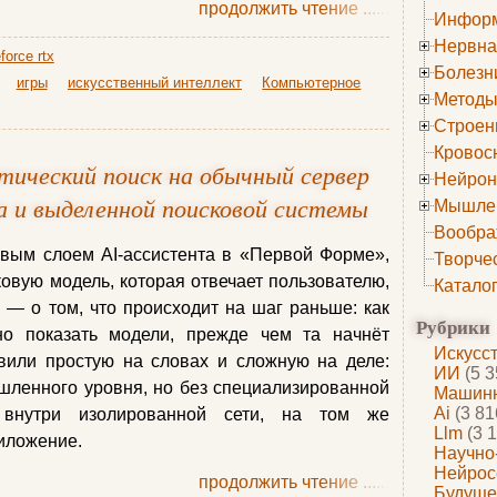
продолжить чтение
......
Информ
Нервна
force rtx
Болезн
игры
искусственный интеллект
Компьютерное
Методы
Строен
Кровос
тический поиск на обычный сервер
Нейрон
а и выделенной поисковой системы
Мышле
Вообра
овым слоем AI-ассистента в «Первой Форме»,
Творче
ковую модель, которая отвечает пользователю,
Катало
я — о том, что происходит на шаг раньше: как
Рубрики
но показать модели, прежде чем та начнёт
Искусс
авили простую на словах и сложную на деле:
ИИ
(5 3
шленного уровня, но без специализированной
Машинн
Ai
(3 81
м внутри изолированной сети, на том же
Llm
(3 1
риложение.
Научно
Нейрос
продолжить чтение
......
Будуще