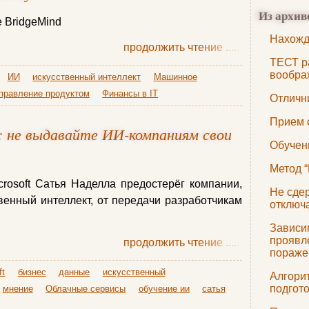
Из архив
е BridgeMind
Нахожд
продолжить чтение
......
ТЕСТ р
вообра
ИИ
искусственный интеллект
Машинное
правление продуктом
Финансы в IT
Отличн
Прием 
t: не выдавайте ИИ-компаниям свои
Обучен
Метод 
rosoft Сатья Наделла предостерёг компании,
Не сдер
енный интеллект, от передачи разработчикам
отключ
Зависи
проявл
продолжить чтение
......
пораже
ft
бизнес
данные
искусственный
Алгори
подгот
мнение
Облачные сервисы
обучение ии
сатья