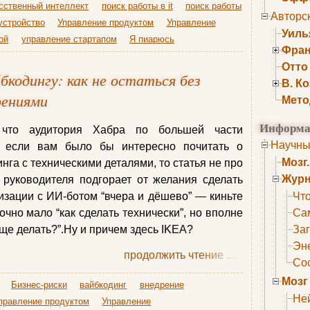
сственный интеллект
поиск работы в it
поиск работы
Авторс
устройство
Управление продуктом
Управление
Уиль
ой
управление стартапом
Я пиарюсь
Фран
Отто
йбкодингу: как не остаться без
В. К
рениями
Мето
Информа
 что аудитория Хабра по большей части
Научны
и если вам было бы интересно почитать о
Мозг
га с техническими деталями, то статья не про
Журн
 руководителя подгорает от желания сделать
зации с ИИ-ботом “вчера и дёшево” — киньте
Что
точно мало “как сделать технически”, но вполне
Са
ще делать?”.Ну и причем здесь IKEA?
Заг
Эне
продолжить чтение
......
Сос
Мозг
Бизнес-риски
вайбкодинг
внедрение
Не
правление продуктом
Управление