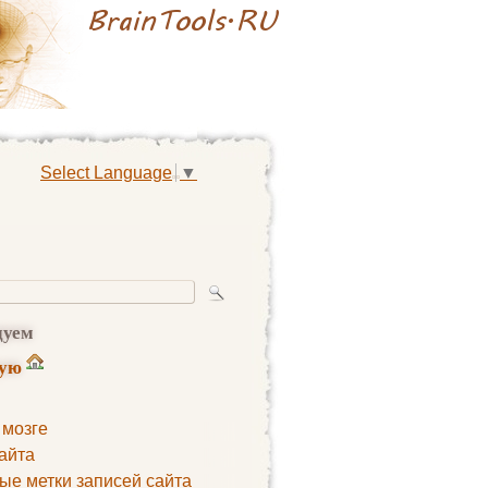
Select Language
▼
дуем
ную
 мозге
айта
ые метки записей сайта