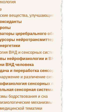
ихология
е
ские вещества, улучшающие умственные способности
оксиданты
тропы
ваторы церебрального обмена веществ
урсоры нейротрансмиттеров
нергетики
огия ВНД и сенсорных систем
вы нейрофизиологии и ВНД
ни ВНД человека
дача и переработка сенсорных сигналов
наружение и различение сигналов. Сенсорная рецепция
офизиология сенсорных процессов
ельная сенсорная система
змы бодрствования и сна
изиологические механизмы сна
 медицинской тематики