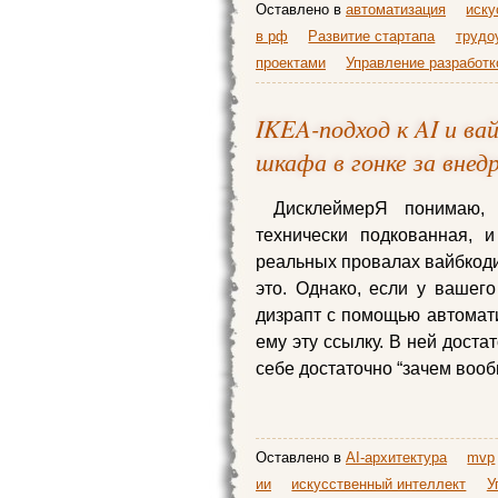
Оставлено в
автоматизация
иску
в рф
Развитие стартапа
трудо
проектами
Управление разработк
IKEA-подход к AI и ва
шкафа в гонке за внед
ДисклеймерЯ понимаю,
технически подкованная, 
реальных провалах вайбкодин
это. Однако, если у вашего
дизрапт с помощью автомати
ему эту ссылку. В ней доста
себе достаточно “зачем вооб
Оставлено в
AI-архитектура
mvp
ии
искусственный интеллект
У