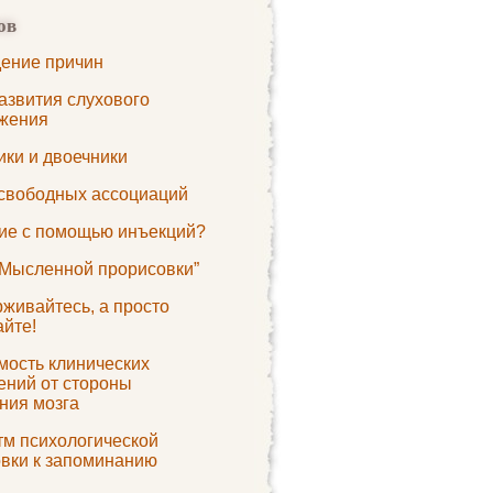
ов
ение причин
азвития слухового
жения
ики и двоечники
свободных ассоциаций
ие с помощью инъекций?
“Мысленной прорисовки”
живайтесь, а просто
айте!
мость клинических
ений от стороны
ния мозга
тм психологической
овки к запоминанию