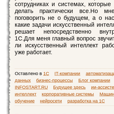
сотрудниках и системах, которые
делать практически все.Но мн
поговорить не о будущем, а о на
какие задачи искусственный интел
решает непосредственно внут
1С.Для меня главный вопрос звучи
ли искусственный интеллект раб
уже работает.
Оставлено в
1С
IT-компании
автоматизац
данных
бизнес-процессы
Блог компании
INFOSTART.RU
Будущее здесь
ии-ассист
интеллект
корпоративные системы
Машин
обучение
нейросети
разработка на 1С