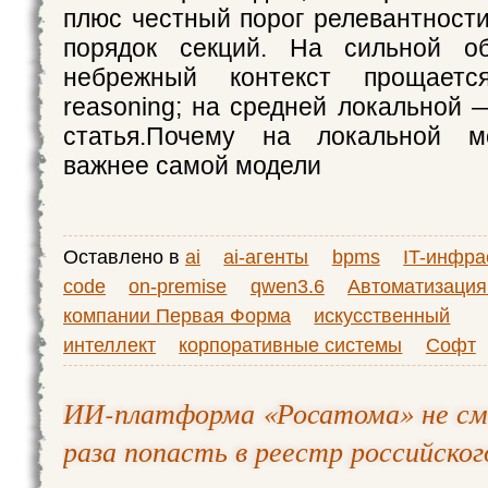
плюс честный порог релевантност
порядок секций. На сильной о
небрежный контекст прощает
reasoning; на средней локальной 
статья.Почему на локальной м
важнее самой модели
Оставлено в
ai
ai-агенты
bpms
IT-инфра
code
on-premise
qwen3.6
Автоматизация
компании Первая Форма
искусственный
интеллект
корпоративные системы
Софт
ИИ-платформа «Росатома» не смо
раза попасть в реестр российско