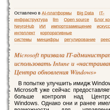
Оставлено в
AI-платформы
Big Data
IT-
инфраструктура
llm
Open source
Блог к
NeyroHub
ИИ
импортозамещение
искус
интеллект
корпоративные
системы
минцифры
регулирование
реес
Microsoft призвала IT-администра
использовать Intune и «настраив
Центра обновления Windows»
В попытке улучшить имидж Window
Microsoft уже сейчас предоставля
больше контроля над Центро
Windows. Однако они и ранее име
возможности для управлен