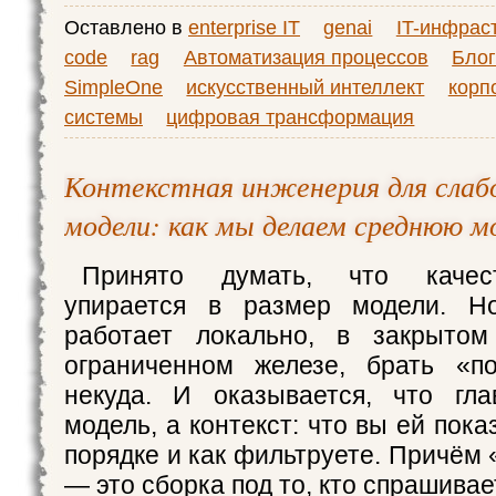
Оставлено в
enterprise IT
genai
IT-инфрас
code
rag
Автоматизация процессов
Блог
SimpleOne
искусственный интеллект
корп
системы
цифровая трансформация
Контекстная инженерия для слабо
модели: как мы делаем среднюю м
Принято думать, что качес
упирается в размер модели. Н
работает локально, в закрыто
ограниченном железе, брать «п
некуда. И оказывается, что гл
модель, а контекст: что вы ей пока
порядке и как фильтруете. Причём 
— это сборка под то, кто спрашивает