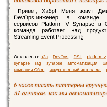
Привет, Хабр! Меня зовут Дм
DevOps-инженер в команде и
сервисов Platform V Synapse в 
команда работает над продукт
Streaming Event Processing
Оставлено в
a2a
DevOps
DSL
platform v
synapse
rag
synapse
автоматизация
б
компании Сбер
искусственный интеллект
6 часов писать паттерны вручную
AI-агентом: как мы автоматизир