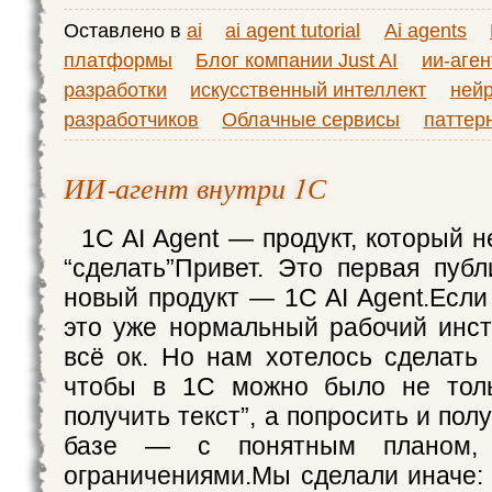
Оставлено в
ai
ai agent tutorial
Ai agents
платформы
Блог компании Just AI
ии-аге
разработки
искусственный интеллект
нейр
разработчиков
Облачные сервисы
паттер
ИИ‑агент внутри 1С
1C AI Agent — продукт, который не
“сделать”Привет. Это первая пуб
новый продукт — 1C AI Agent.Если
это уже нормальный рабочий инст
всё ок. Но нам хотелось сделать
чтобы в 1С можно было не толь
получить текст”, а попросить и пол
базе — с понятным планом, 
ограничениями.Мы сделали иначе: 