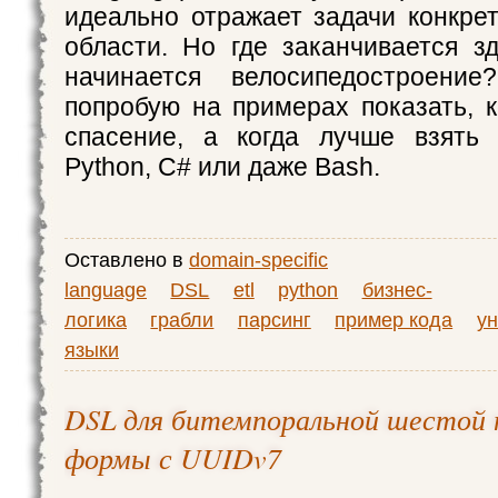
идеально отражает задачи конкре
области. Но где заканчивается 
начинается велосипедостроени
попробую на примерах показать, 
спасение, а когда лучше взять
Python, C# или даже Bash.
Оставлено в
domain-specific
language
DSL
etl
python
бизнес-
логика
грабли
парсинг
пример кода
у
языки
DSL для битемпоральной шестой 
формы с UUIDv7