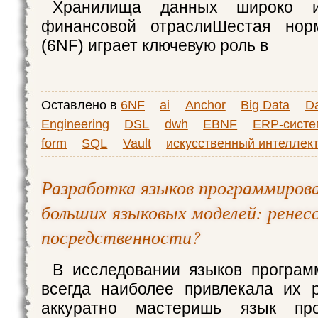
Хранилища данных широко и
финансовой отраслиШестая нор
(6NF) играет ключевую роль в
Оставлено в
6NF
ai
Anchor
Big Data
D
Engineering
DSL
dwh
EBNF
ERP-сист
form
SQL
Vault
искусственный интеллек
Разработка языков программирова
больших языковых моделей: ренес
посредственности?
В исследовании языков програм
всегда наиболее привлекала их р
аккуратно мастеришь язык про