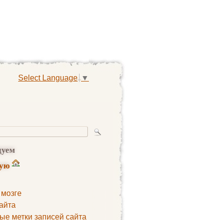
Select Language
▼
дуем
ную
 мозге
айта
ые метки записей сайта