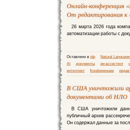
Онлайн-конференция «
От редактирования к
26 марта 2026 года компа
автоматизации работы с док
Оставлено в
idp
Natural Language
AI
документы
ии-ассистент
интеллект
Конференции
редак
В США уничтожили ар
документами об НЛО
В США уничтожили данны
публичный архив рассекреч
Он содержал данные за посл