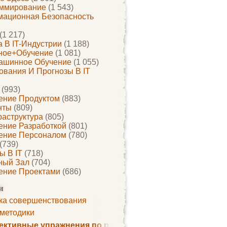
ммирование
(1 543)
ационная Безопасность
(1 217)
 В IT-Индустрии
(1 188)
ное+обучение
(1 081)
ашинное Обучение
(1 055)
ования И Прогнозы В IT
(993)
ение Продуктом
(883)
нты
(809)
раструктура
(805)
ение Разработкой
(801)
ение Персоналом
(780)
(739)
ы В IT
(718)
ный Зал
(704)
ение Проектами
(686)
и
ка совершенствования
 методики
ктивные упражнения по развитию памяти