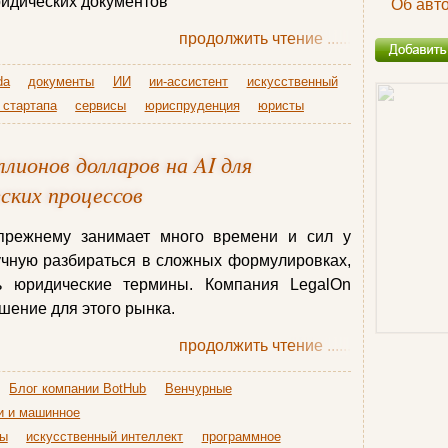
ридических документов
Об авт
продолжить чтение
......
da
документы
ИИ
ии-ассистент
искусственный
 стартапа
сервисы
юриспруденция
юристы
ллионов долларов на AI для
ских процессов
-прежнему занимает много времени и сил у
учную разбираться в сложных формулировках,
ь юридические термины. Компания LegalOn
шение для этого рынка.
продолжить чтение
......
Блог компании BotHub
Венчурные
и и машинное
ры
искусственный интеллект
программное