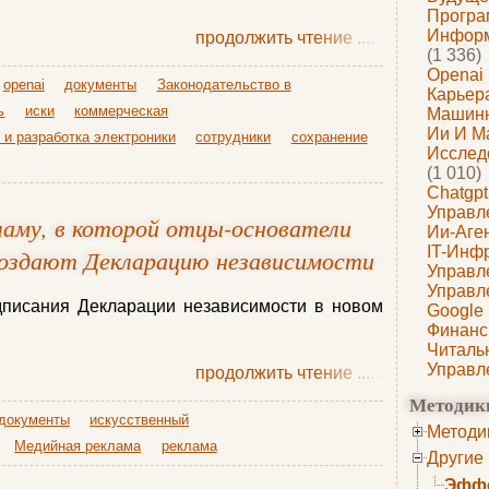
Програ
Информ
продолжить чтение
......
(1 336)
Openai
openai
документы
Законодательство в
Карьера
ь
иски
коммерческая
Машин
Ии И М
 и разработка электроники
сотрудники
сохранение
Исслед
(1 010)
Chatgpt
Управл
ламу, в которой отцы-основатели
Ии-Аге
IT-Инф
здают Декларацию независимости
Управл
Управл
дписания Декларации независимости в новом
Google
Финанс
Читаль
Управл
продолжить чтение
......
Методик
документы
искусственный
Методи
Медийная реклама
реклама
Другие
Эффе