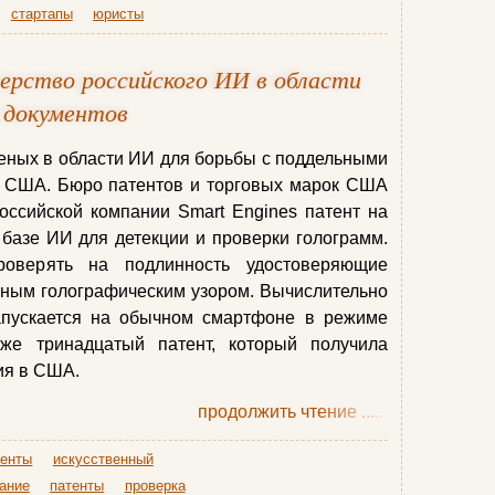
стартапы
юристы
рство российского ИИ в области
 документов
еных в области ИИ для борьбы с поддельными
в США. Бюро патентов и торговых марок США
оссийской компании Smart Engines патент на
базе ИИ для детекции и проверки голограмм.
оверять на подлинность удостоверяющие
жным голографическим узором. Вычислительно
апускается на обычном смартфоне в режиме
же тринадцатый патент, который получила
ия в США.
продолжить чтение
......
менты
искусственный
ание
патенты
проверка