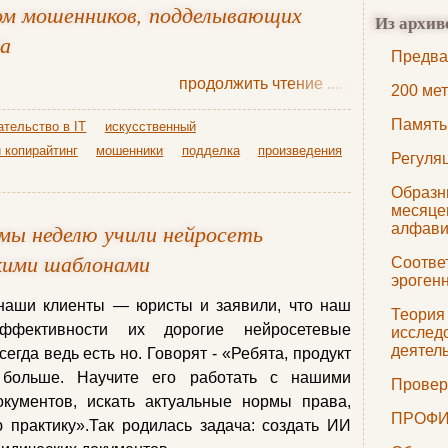
м мошенников, подделывающих
Из архив
ва
Предва
продолжить чтение
......
200 ме
Память
ательство в IT
искусственный
и копирайтинг
мошенники
подделка
произведения
Регуля
Образн
месяцев
мы неделю учили нейросеть
алфави
кими шаблонами
Соотве
эроген
наши клиенты — юристы и заявили, что наш
Теория
ффективности их дорогие нейросетевые
исслед
деятел
егда ведь есть но. Говорят - «Ребята, продукт
 больше. Научите его работать с нашими
Провер
кументов, искать актуальные нормы права,
ПРОФИ
 практику».Так родилась задача: создать ИИ