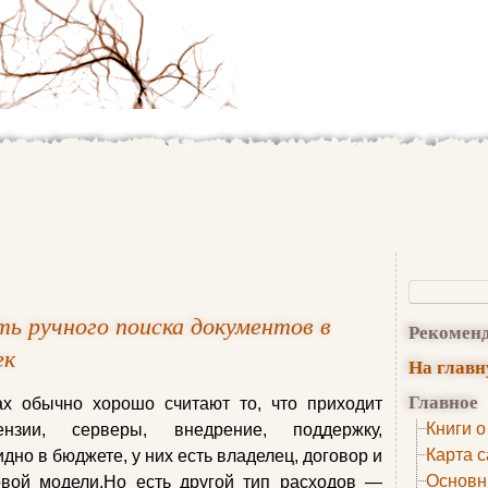
ь ручного поиска документов в
Рекомен
ек
На глав
Главное
х обычно хорошо считают то, что приходит
Книги о
нзии, серверы, внедрение, поддержку,
Карта с
дно в бюджете, у них есть владелец, договор и
Основн
овой модели.Но есть другой тип расходов —