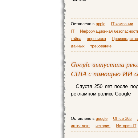
Оставлено в
apple
IT-компании
IT
Информационная безопасност
тайна
переписка
Производство
данных
требование
Google выпустила рек
США с помощью ИИ со
Спустя 250 лет после по
рекламном ролике Google
Оставлено в
google
Office 365
интеллект
история
История IT