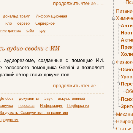
Пс
продолжить чтение
......
Питани
дональд трамп
Информационная
Химиче
нло
сервер
Серверное
Анти
ние данных
фбр
цру
Ноо
Акти
сь аудио-сводки с ИИ
Прек
Холи
s аудиорезюме, созданные с помощью ИИ.
Физиол
е голосового помощника Gemini и позволяет
Осно
раткий обзор своих документов.
Уров
Пере
продолжить чтение
......
Об
gle docs
документы
Звук
искусственный
Псих
озвучка
пересказ
Информация
Подборка из
Зрит
бя думать. Самоучитель по развитию
Механи
продуктом
Нейроф
Статьи