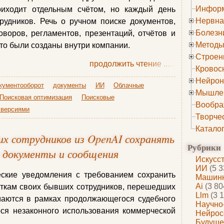
Информ
иходит отдельным счётом, но каждый день
Нервна
рудников. Речь о ручном поиске документов,
Болезн
воров, регламентов, презентаций, отчётов и
Методы
-то были созданы внутри компании.
Строен
продолжить чтение
......
Кровос
Нейрон
кументооборот
документы
ИИ
Облачные
Мышле
Поисковая оптимизация
Поисковые
Вообра
 версиями
Творче
Катало
их сотрудников из OpenAI сохранять
Рубрики
 документы и сообщения
Искусс
ИИ
(5 3
ские уведомления с требованием сохранить
Машинн
Ai
(3 80
яткам своих бывших сотрудников, перешедших
Llm
(3 1
маются в рамках продолжающегося судебного
Научно
ося незаконного использования коммерческой
Нейрос
Будуще