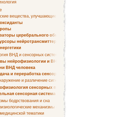
ихология
е
ские вещества, улучшающие умственные способности
оксиданты
тропы
ваторы церебрального обмена веществ
урсоры нейротрансмиттеров
нергетики
огия ВНД и сенсорных систем
вы нейрофизиологии и ВНД
ни ВНД человека
дача и переработка сенсорных сигналов
наружение и различение сигналов. Сенсорная рецепция
офизиология сенсорных процессов
ельная сенсорная система
змы бодрствования и сна
изиологические механизмы сна
 медицинской тематики