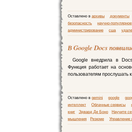
Оставлено в
архивы
документы
безопасность
научно-популярное
администрирование
сша
удале
В Google Docs появили
Google внедрила в Doc
Функция работает на основ
пользователям прослушать к
Оставлено в
gemini
google
goo
интеллект
Облачные сервисы
книг
Эдвард Де Боно
Научите се
мышления
Резюме
Управление 