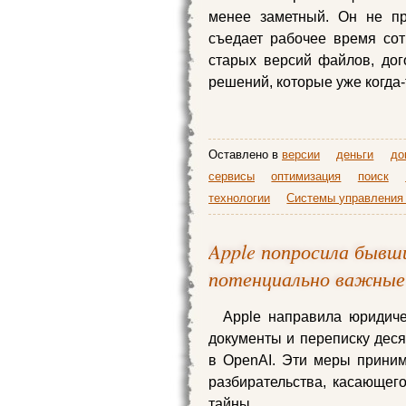
менее заметный. Он не пр
съедает рабочее время сот
старых версий файлов, дого
решений, которые уже когда
Оставлено в
версии
деньги
до
сервисы
оптимизация
поиск
технологии
Системы управления
Apple попросила бывш
потенциально важные
Apple направила юридиче
документы и переписку дес
в OpenAI. Эти меры прини
разбирательства, касающег
тайны.