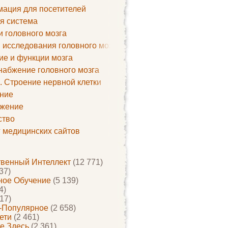
ация для посетителей
я система
и головного мозга
 исследования головного мозга
ие и функции мозга
набжение головного мозга
. Строение нервной клетки
ние
жение
ство
г медицинских сайтов
твенный Интеллект
(12 771)
37)
ое Обучение
(5 139)
4)
17)
-Популярное
(2 658)
ети
(2 461)
е Здесь
(2 361)