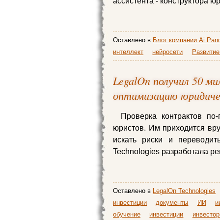
ассистента - конструктора ю
Оставлено в
Блог компании Ai Pan
интеллект
нейросети
Развитие
LegalOn получил 50 ми
оптимизацию юридиче
Проверка контрактов по
юристов. Им приходится вр
искать риски и переводит
Technologies разработала ре
Оставлено в
LegalOn Technologies
инвестиции
документы
ИИ
и
обучение
инвестиции
инвесто