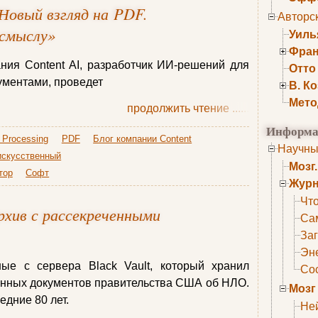
Новый взгляд на PDF.
Авторс
 смыслу»
Уиль
Фран
ния Content AI, разработчик ИИ-решений для
Отто
ументами, проведет
В. К
Мето
продолжить чтение
......
Информа
 Processing
PDF
Блог компании Content
Научны
искусственный
Мозг
тор
Софт
Журн
Что
хив с рассекреченными
Са
Заг
Эне
е с сервера Black Vault, который хранил
Сос
енных документов правительства США об НЛО.
Мозг
едние 80 лет.
Не