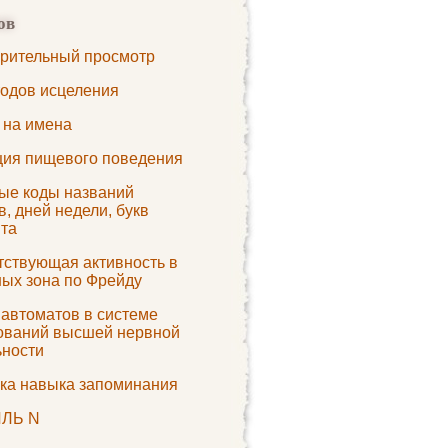
ов
рительный просмотр
тодов исцеления
 на имена
ция пищевого поведения
ые коды названий
, дней недели, букв
та
тствующая активность в
ных зона по Фрейду
 автоматов в системе
ований высшей нервной
ьности
ка навыка запоминания
ЛЬ N