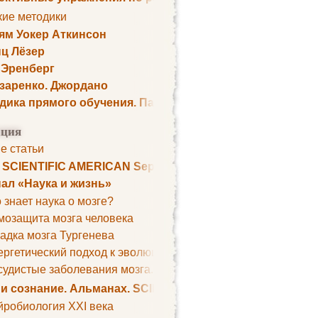
кие методики
ям Уокер Аткинсон
ц Лёзер
 Эренберг
озаренко. Джордано
дика прямого обучения. Пауль Шелли
ция
е статьи
. SCIENTIFIC AMERICAN September 1979
ал «Наука и жизнь»
 знает наука о мозге?
мозащита мозга человека
адка мозга Тургенева
ргетический подход к эволюции мозга
удистые заболевания мозга. Все может начаться с головно
 и сознание. Альманах. SCIENTIFIC AMERICAN
йробиология XXI века