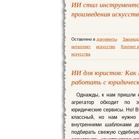
ИИ стал инструменто
произведения искусст
Оставлено в
документы
Законод
интеллект
искусство
Контент 
искусства
ИИ для юристов: Как 
работать с юридичес
Однажды, к нам пришли 
агрегатор обходит по э
юридические сервисы. Но! Вс
классный, но нам нужно
внутренними шаблонами до
подбирать свежую судебную