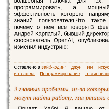
волшебная палочка для тех,
программировать, а мощный
эффективность которого напря
знаний пользователя.Что такое
почему о нём все говорятВ фев
Андрей Карпатый, бывший директор
сооснователь OpenAI, опубликова
изменил индустрию:
Оставлено в
вайб-кодинг
джун
ИИ
иску
интеллект
Программирование
тестирован
3 главных проблемы, из-за котор
могут найти работу, мы решили 
Привет, Хабр! Я вещаю от 