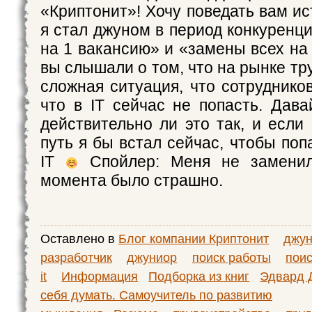
«Криптонит»! Хочу поведать вам ис
я стал джуном в период конкуренц
на 1 вакансию» и «замены всех на
вы слышали о том, что на рынке тр
сложная ситуация, что сотруднико
что в IT сейчас не попасть. Дава
действительно ли это так, и если 
путь я бы встал сейчас, чтобы поп
IT
Спойлер: Меня не заменил
момента было страшно.
Оставлено в
Блог компании Криптонит
джу
разработчик
джуниор
поиск работы
поис
it
Информация
Подборка из книг
Эдвард 
себя думать. Самоучитель по развитию