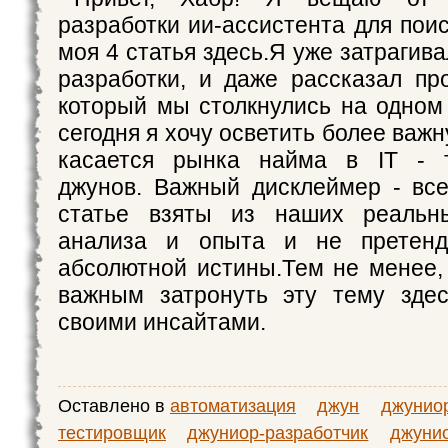
разработки ии-ассистента для пои
моя 4 статья здесь.Я уже затрагива
разработки, и даже рассказал пр
который мы столкнулись на одном 
сегодня я хочу осветить более важн
касается рынка найма в IT - т
джунов. Важный дисклеймер - вс
статье взяты из наших реальн
анализа и опыта и не претенд
абсолютной истины.Тем не менее,
важным затронуть эту тему здес
своими инсайтами.
Оставлено в
автоматизация
джун
джунио
тестировщик
джуниор-разработчик
джуни