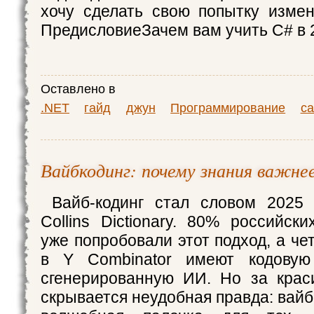
хочу сделать свою попытку измен
ПредисловиеЗачем вам учить C# в 
Оставлено в
.NET
гайд
джун
Программирование
са
Вайбкодинг: почему знания важн
Вайб-кодинг стал словом 2025 
Collins Dictionary. 80% российск
уже попробовали этот подход, а че
в Y Combinator имеют кодовую
сгенерированную ИИ. Но за кра
скрывается неудобная правда: вайб