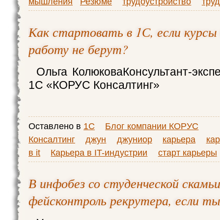
мышления
Резюме
трудоустройство
труд
Как стартовать в 1С, если курсы 
работу не берут?
Ольга КолюковаКонсультант-экспе
1C «КОРУС Консалтинг»
Оставлено в
1С
Блог компании КОРУС
Консалтинг
джун
джуниор
карьера
кар
в it
Карьера в IT-индустрии
старт карьеры
В инфобез со студенческой скамьи
фейсконтроль рекрутера, если т