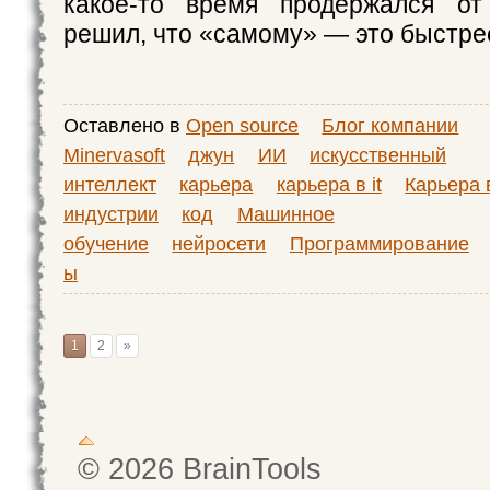
какое-то время продержался о
решил, что «самому» — это быстре
Оставлено в
Open source
Блог компании
Minervasoft
джун
ИИ
искусственный
интеллект
карьера
карьера в it
Карьера в
индустрии
код
Машинное
обучение
нейросети
Программирование
ы
1
2
»
© 2026 BrainTools