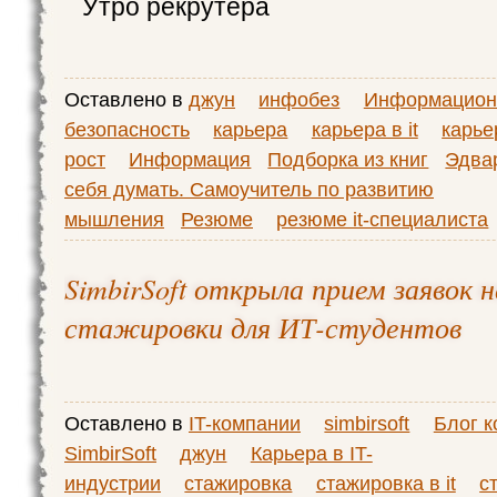
Утро рекрутера
Оставлено в
джун
инфобез
Информацион
безопасность
карьера
карьера в it
карь
рост
Информация
Подборка из книг
Эдва
себя думать. Самоучитель по развитию
мышления
Резюме
резюме it-специалиста
SimbirSoft открыла прием заявок н
стажировки для ИТ-студентов
Оставлено в
IT-компании
simbirsoft
Блог 
SimbirSoft
джун
Карьера в IT-
индустрии
стажировка
стажировка в it
с