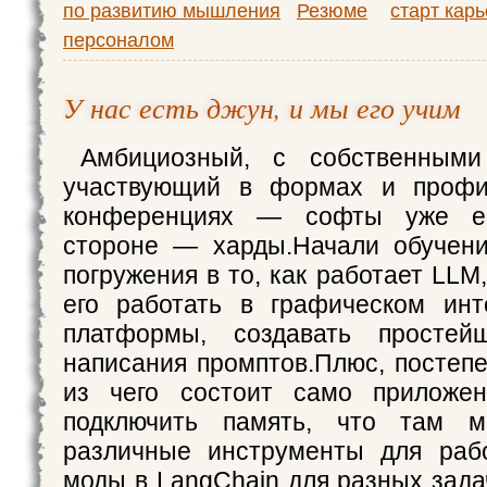
по развитию мышления
Резюме
старт кар
персоналом
У нас есть джун, и мы его учим
Амбициозный, с собственными 
участвующий в формах и профи
конференциях — софты уже е
стороне — харды.Начали обучен
погружения в то, как работает LLM
его работать в графическом ин
платформы, создавать простей
написания промптов.Плюс, постепе
из чего состоит само приложе
подключить память, что там м
различные инструменты для рабо
моды в LangChain для разных зада