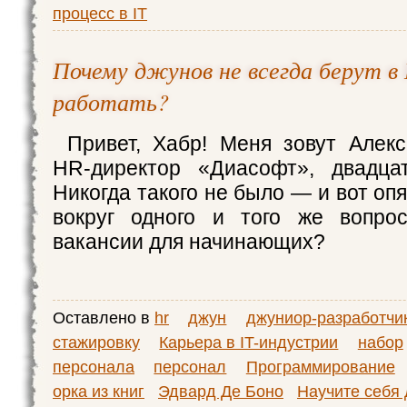
процесс в IT
Почему джунов не всегда берут в
работать?
Привет, Хабр! Меня зовут Алек
HR-директор «Диасофт», двадца
Никогда такого не было — и вот оп
вокруг одного и того же вопрос
вакансии для начинающих?
Оставлено в
hr
джун
джуниор-разработчи
стажировку
Карьера в IT-индустрии
набор
персонала
персонал
Программирование
орка из книг
Эдвард Де Боно
Научите себя 