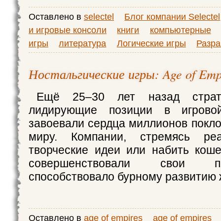
Оставлено в
selectel
Блог компании Selectel
и игровые консоли
книги
компьютерные
игры
литература
Логические игры
Разра
Ностальгические игры: Age of Empi
Ещё 25–30 лет назад страт
лидирующие позиции в игрово
завоевали сердца миллионов покло
миру. Компании, стремясь реа
творческие идеи или набить коше
совершенствовали свои п
способствовало бурному развитию 
Оставлено в
age of empires
age of empires