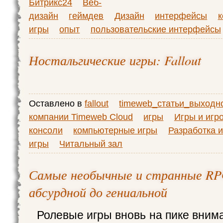
Битрикс24
Веб-
дизайн
геймдев
Дизайн
интерфейсы
к
игры
опыт
пользовательские интерфейсы
Ностальгические игры: Fallout
Оставлено в
fallout
timeweb_статьи_выходн
компании Timeweb Cloud
игры
Игры и игр
консоли
компьютерные игры
Разработка и
игры
Читальный зал
Самые необычные и странные RP
абсурдной до гениальной
Ролевые игры вновь на пике внима