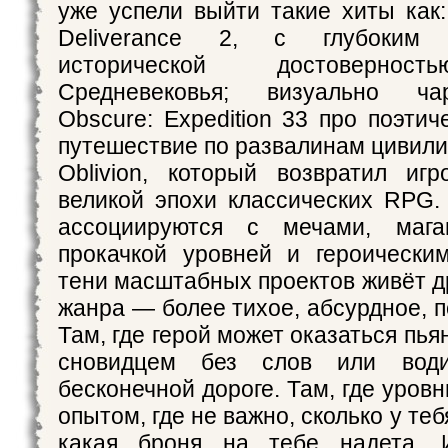
уже успели выйти такие хиты как
Deliverance 2, с глубоким
исторической достовернос
Средневековья; визуально ча
Obscure: Expedition 33 про поэти
путешествие по развалинам цивили
Oblivion, который возвратил иг
великой эпохи классических RPG
ассоциируются с мечами, мага
прокачкой уровней и героически
тени масштабных проектов живёт д
жанра — более тихое, абсурдное, 
Там, где герой может оказаться пья
сновидцем без слов или вод
бесконечной дороге. Там, где уров
опытом, где не важно, сколько у те
какая броня на тебе надета. 