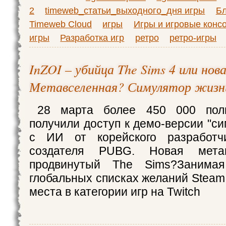
2
timeweb_статьи_выходного_дня игры
Бл
Timeweb Cloud
игры
Игры и игровые конс
игры
Разработка игр
ретро
ретро-игры
InZOI – убийца The Sims 4 или нов
Метавселенная? Симулятор жизн
28 марта более 450 000 поль
получили доступ к демо-версии "с
с ИИ от корейского разработч
создателя PUBG. Новая мета
продвинутый The Sims?Занима
глобальных списках желаний Steam 
места в категории игр на Twitch