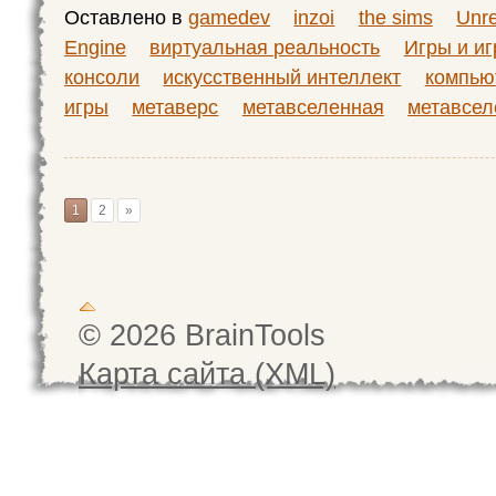
Оставлено в
gamedev
inzoi
the sims
Unre
Engine
виртуальная реальность
Игры и и
консоли
искусственный интеллект
компью
игры
метаверс
метавселенная
метавсе
1
2
»
© 2026 BrainTools
Карта сайта (XML)