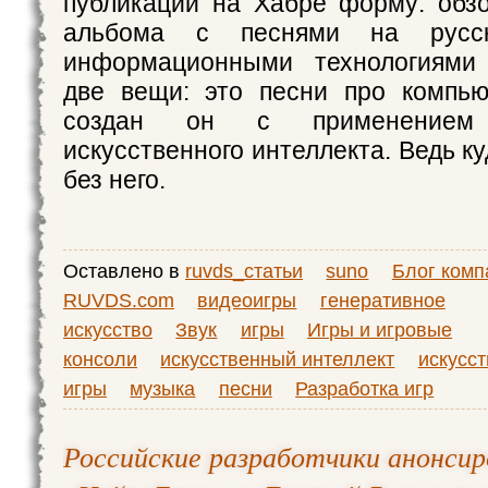
публикации на Хабре форму: обз
альбома с песнями на русс
информационными технологиями
две вещи: это песни про компью
создан он с применением г
искусственного интеллекта. Ведь к
без него.
Оставлено в
ruvds_статьи
suno
Блог комп
RUVDS.com
видеоигры
генеративное
искусство
Звук
игры
Игры и игровые
консоли
искусственный интеллект
искусст
игры
музыка
песни
Разработка игр
Российские разработчики анонсир