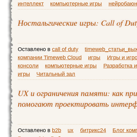
интеллект
компьютерные игры
нейробаю
Ностальгические игры: Call of Dut
Оставлено в
call of duty
timeweb_статьи_вы
компании Timeweb Cloud
игры
Игры и игр
консоли
компьютерные игры
Разработка и
игры
Читальный зал
UX и ограничения памяти: как пр
помогают проектировать интер
Оставлено в
b2b
ux
битрикс24
Блог ком