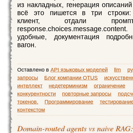
из накладных, генерация описаний
всё это пишется в три строки:
клиент, отдали промп
response.choices.message.conte
удобные, документация подробн
вагон.
Оставлено в
API языковых моделей
llm
py
запросы
Блог компании OTUS
искусствен
интеллект
недетерминизм
ограничение
конкурентности
повторные запросы
подсч
токенов.
Программирование
тестировани
контекстом
Domain-routed agents vs naive RAG