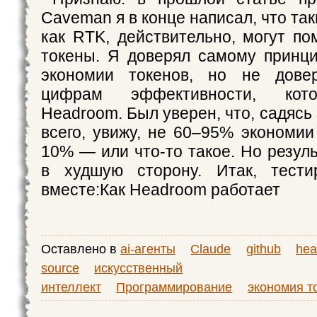
Caveman я в конце написал, что та
как RTK, действительно, могут по
токены. Я доверял самому принц
экономии токенов, но не дове
цифрам эффективности, кото
Headroom. Был уверен, что, садясь 
всего, увижу, не 60–95% экономии
10% — или что-то такое. Но резул
в худшую сторону. Итак, тест
вместе:Как Headroom работает
Оставлено в
ai-агенты
Claude
github
he
source
искусственный
интеллект
Программирование
экономия т