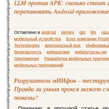
LLM против APK: сколько стоит 
перепаковать Android-приложени
Оставлено в
android
gemini
gpt
llm
opu
мобильный устройства
Блог компании Positi
Technologies
вредоносный код
Информац
безопасность
кибератаки
киберугрозы ии
приложения
Разработка мобильных прилож
мобильных приложений
Разрушители мИИфов – тестируе
Правда ли умная прокся может с
токены?
Признаю: в прошлой статье пр