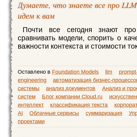
Думаете, что знаете все про LLM
идем к вам
Почти все сегодня знают пр
сравнивать модели, спорить о кач
важности контекста и стоимости то
Оставлено в
Foundation Models
llm
prompt
engineering
автоматизация бизнес-процессо
системы
анализ документов
Анализ и про
систем
Блог компании Cloud.ru
искусстве
интеллект
классификация текста
корпора
AI
Облачные сервисы
суммаризация
Уп
проектами