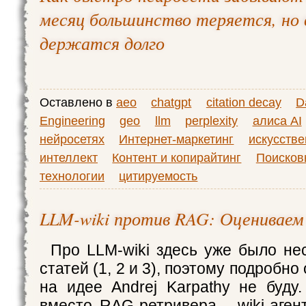
месяц большинство теряется, н
держатся долго
Оставлено в
aeo
chatgpt
citation decay
D
Engineering
geo
llm
perplexity
алиса AI
нейросетях
Интернет-маркетинг
искусств
интеллект
Контент и копирайтинг
Поисков
технологии
цитируемость
LLM-wiki против RAG: Оцениваем
Про LLM-wiki здесь уже было не
статей (1, 2 и 3), поэтому подробн
на идее Andrej Karpathy не буду.
вместо RAG-ретривера - wiki-аген