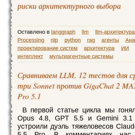
риски архитектурного выбора
Оставлено в
langgraph
llm
llm-архитектура
Processing
nlp
python
rag
агенты
Ана
проектирование систем
архитектура
ИИ
интеллект
мультиагентные системы
Сравниваем LLM, 12 тестов для ср
три Sonnet против GigaChat 2 MA
Pro 5.1
В первой статье цикла мы гоня
Opus 4.8, GPT 5.5 и Gemini 3.1
устроили дуэль тяжеловесов Claud
5.5 Pro. В комментариях нас 