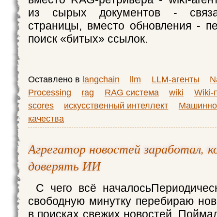
из сырых документов - связа
страницы, вместо обновления - п
поиск «битых» ссылок.
Оставлено в
langchain
llm
LLM-агенты
N
Processing
rag
RAG система
wiki
Wiki-
scores
искусственный интеллект
Машинно
качества
Агрегатор новостей заработал, к
доверять ИИ
С чего всё началосьПериодичес
свободную минутку перебираю но
в поисках свежих новостей. Пойма