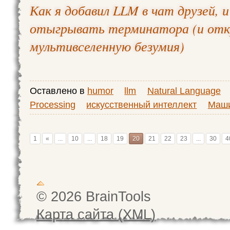
Как я добавил LLM в чат друзей, и
отыгрывать терминатора (и отк
мультивселенную безумия)
Оставлено в
humor
llm
Natural Language
Processing
искусственный интеллект
Маши
1
«
...
10
...
18
19
20
21
22
23
...
30
4
© 2026 BrainTools
Карта сайта (XML)