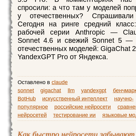
спросили: а что там у моделей поп
у отечественных? Спрашивал
Сегодня на ринге средний класс
рабочей серии Anthropic — Clau
Sonnet 4.6 и свежий Sonnet 5 —
отечественных моделей: GigaChat 
YandexGPT Pro от Яндекса.
Оставлено в
claude
sonnet
gigachat
llm
yandexgpt
бенчмар
BotHub
искусственный интеллект
научно-
популярное
российские нейросети
сравне
нейросетей
тестирование ии
языковые мо
Как быстро нейросети забывают 