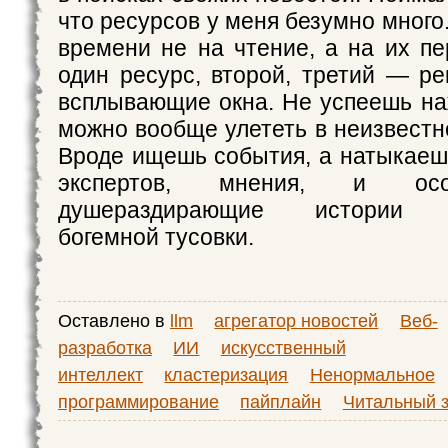
что ресурсов у меня безумно много
времени не на чтение, а на их п
один ресурс, второй, третий — ре
всплывающие окна. Не успеешь наж
можно вообще улететь в неизвестн
Вроде ищешь события, а натыкаешь
экспертов, мнения, и ос
душераздирающие истории пр
богемной тусовки.
Оставлено в
llm
агрегатор новостей
Веб-
разработка
ИИ
искусственный
интеллект
кластеризация
Ненормальное
программирование
пайплайн
Читальный 