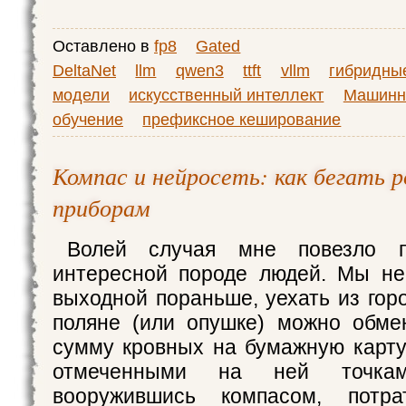
Оставлено в
fp8
Gated
DeltaNet
llm
qwen3
ttft
vllm
гибридны
модели
искусственный интеллект
Машинн
обучение
префиксное кеширование
Компас и нейросеть: как бегать р
приборам
Волей случая мне повезло п
интересной породе людей. Мы не
выходной пораньше, уехать из горо
поляне (или опушке) можно обме
сумму кровных на бумажную карту
отмеченными на ней точка
вооружившись компасом, потра