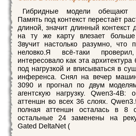
Гибридные модели обещают 
Память под контекст перестаёт рас
длиной, значит длинный контекст 
на ту же карту влезает больше 
Звучит настолько разумно, что п
неловко.Я всё-таки провери
интересовало как эта архитектура 
под нагрузкой и вписываться в су
инференса. Снял на вечер маши
3090 и прогнал по двум моделя
агентскую нагрузку. Qwen3-4B: 
аттеншн во всех 36 слоях. Qwen3.
полная аттеншн осталась в 8 
остальные 24 заменены на рек
Gated DeltaNet (