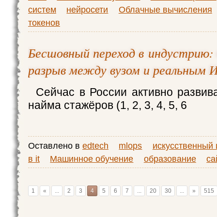
систем
нейросети
Облачные вычисления
токенов
Бесшовный переход в индустрию:
разрыв между вузом и реальным 
Сейчас в России активно развив
найма стажёров (1, 2, 3, 4, 5, 6
Оставлено в
edtech
mlops
искусственный 
в it
Машинное обучение
образование
са
1
«
...
2
3
4
5
6
7
...
20
30
...
»
515