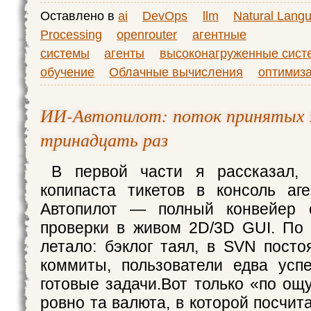
Оставлено в
ai
DevOps
llm
Natural Lang
Processing
openrouter
агентные
системы
агенты
высоконагруженные сист
обучение
Облачные вычисления
оптимиз
ИИ-Автопилот: поток принятых з
тринадцать раз
В первой части я рассказал, 
копипаста тикетов в консоль аг
Автопилот — полный конвейер 
проверки в живом 2D/3D GUI. По
летало: бэклог таял, в SVN посто
коммиты, пользователи едва усп
готовые задачи.Вот только «по о
ровно та валюта, в которой посчи