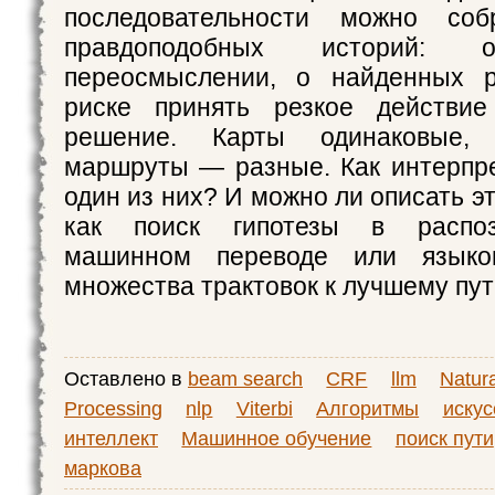
последовательности можно соб
правдоподобных историй
переосмыслении, о найденных 
риске принять резкое действи
решение. Карты одинаковые,
маршруты — разные. Как интерпр
один из них? И можно ли описать эт
как поиск гипотезы в распоз
машинном переводе или языко
множества трактовок к лучшему пу
Оставлено в
beam search
CRF
llm
Natur
Processing
nlp
Viterbi
Алгоритмы
иску
интеллект
Машинное обучение
поиск пути
маркова