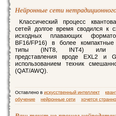
Нейронные сети нетрадиционного
Классический процесс квантов
сетей долгое время сводился к 
исходных плавающих формат
BF16/FP16) в более компактные
типы (INT8, INT4) или п
представления вроде EXL2 и G
использованием техник смешанно
(QAT/AWQ).
Оставлено в
искусственный интеллект
кван
обучение
нейронные сети
хочется странно
Ваш текст не прошел нейродете