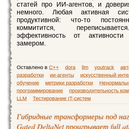
статей про ИИ-агентов, и довер
немного. Любая активная сис
продуктивной: что-то постоян
коммитится, переписывает
эффективность от активности
замером.
Оставлено в
C++
dora
llm
youtrack
авт
разработки
ии-агенты
искусственный инте
обучение
метрики разработки
Ненормаль
программирование
производительность ко
LLM
Тестирование IT-систем
Гибридные трансформеры под нагр
Gated DeltaNet проигрывает full at