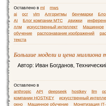
Оставлено в
ml
mws
ai
ocr
vlm
Алгоритмы
бенчмарки
Бло
AI
Блог компании МТС
движки
инферен
ллм
искусственный интеллект
Машинное
обучение
распознавание изображений
ра
текста
Большие модели и цена миллиона 
Автор: Иван Богданов, Техническ
Оставлено в
anthropic
API
deepseek
hostkey
llm
o
компании HOSTKEY
искусственный интелле
окно
Машинное обучение
Монетизация IT-