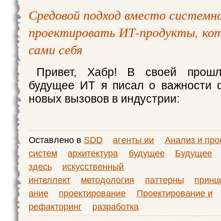
Средовой подход вместо системно
проектировать ИТ-продукты, ко
сами себя
Привет, Хабр! В своей прошл
будущее ИТ я писал о важности 
новых вызовов в индустрии:
Оставлено в
SDD
агенты ии
Анализ и про
систем
архитектура
будущее
Будущее
здесь
искусственный
интеллект
методология
паттерны
принц
ание
проектирование
Проектирование и
рефакторинг
разработка