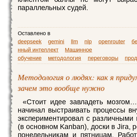
параллельных судей.
Оставлено в
deepseek
gemini
llm
nlp
openrouter
б
нный интеллект
Машинное
обучение
методология
переговоры
про
Методология о людях: как я приду
зачем это вообще нужно
«Стоит идее завладеть мозгом…
начинал выстраивать процессы вн
экспериментировал с различными п
(в основном Kanban), доски в Jira,
понедельникам и пятницам. Работ