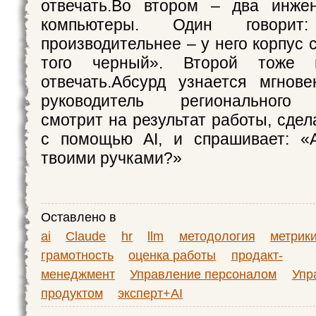
отвечать.Во втором – два инже
компьютеры. Один говори
производительнее – у него корпус 
того черный». Второй тоже 
отвечать.Абсурд узнается мгнов
руководитель регионального 
смотрит на результат работы, сде
с помощью AI, и спрашивает: «А
твоими ручками?»
Оставлено в
ai
Claude
hr
llm
методология
метрик
грамотность
оценка работы
продакт-
менеджмент
Управление персоналом
Упр
продуктом
эксперт+AI