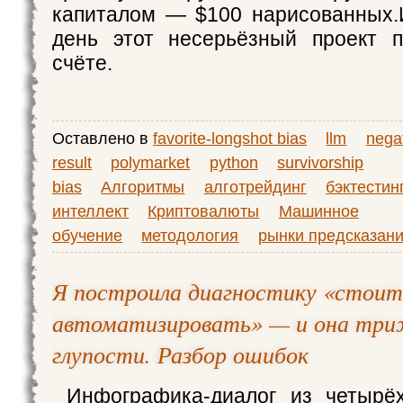
капиталом — $100 нарисованных.
день этот несерьёзный проект 
счёте.
Оставлено в
favorite-longshot bias
llm
nega
result
polymarket
python
survivorship
bias
Алгоритмы
алготрейдинг
бэктестин
интеллект
Криптовалюты
Машинное
обучение
методология
рынки предсказан
Я построила диагностику «стоит
автоматизировать» — и она три
глупости. Разбор ошибок
Инфографика-диалог из четырё