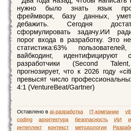
Два года назад, чтобы написать 
нужно было знать язык прог
фреймворк, базу данных, уме
дебажить. Сегодня доста
сформулировать задачу.ИИ рад
порог входа в разработку. Это не
статистика:63% пользователей
вайбкодинг, идентифицируют
разработчики (Second Talent,
прогнозирует, что к 2026 году «cit
превысят число профессиональны
4:1 (VentureBeat/Gartner)
Оставлено в
ai-разработка
IT-компании
vi
coding
архитектура
безопасность
ИИ
и
интеллект
контекст
методология
Разраб