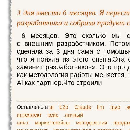
3 дня вместо 6 месяцев. Я перес
разработчика и собрала продукт 
6 месяцев. Это сколько мы с
с внешним разработчиком. Потом
сделала за 3 дня сама с помощь
что я поняла из этого опыта.Эта 
заменит разработчиков». Это про 
как методология работы меняется, к
AI как партнер.Что строили
Оставлено в
ai
b2b
Claude
llm
mvp
и
интеллект
кейс
личный
опыт
маркетплейсы
методология
продак