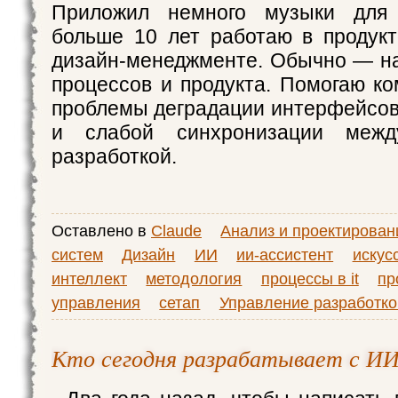
Приложил немного музыки для
больше 10 лет работаю в продук
дизайн‑менеджменте. Обычно — на
процессов и продукта. Помогаю к
проблемы деградации интерфейсов
и слабой синхронизации меж
разработкой.
Оставлено в
Claude
Анализ и проектирован
систем
Дизайн
ИИ
ии-ассистент
искус
интеллект
методология
процессы в it
пр
управления
сетап
Управление разработко
Кто сегодня разрабатывает с И