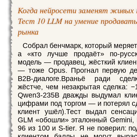
Когда нейросети заменят живых 
Тест 10 LLM на умение продавать
рынка
Собрал бенчмарк, который меряет
а «кто лучше продаёт» по-русск
модель — продавец, жёсткий клиен
— тоже Opus. Прогнал первую де
B2B-диалоге.Враньё ради сдел
жёстче, чем незакрытая сделка: −
Qwen3-235B дважды выдумал клие
цифрами под торгом — и потерял сд
клиент ушёл).Тест выдал сенсац
GLM «обошли» эталонный Gemini, 
96 из 100 и S-tier. Я не поверил: 
клиентом баллы не могут выра