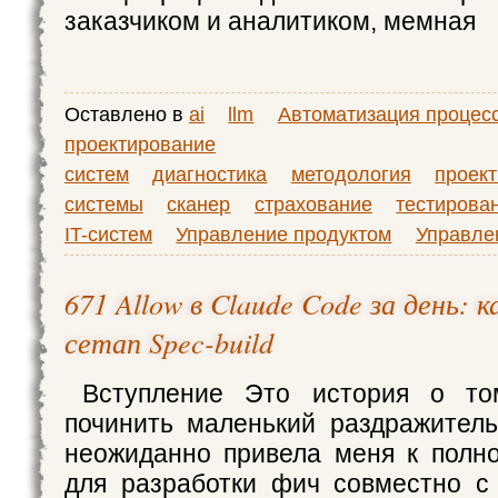
заказчиком и аналитиком, мемная
Оставлено в
ai
llm
Автоматизация процес
проектирование
систем
диагностика
методология
проек
системы
сканер
страхование
тестирова
IT-систем
Управление продуктом
Управле
671 Allow в Claude Code за день: к
сетап Spec-build
Вступление Это история о то
починить маленький раздражител
неожиданно привела меня к полн
для разработки фич совместно с 