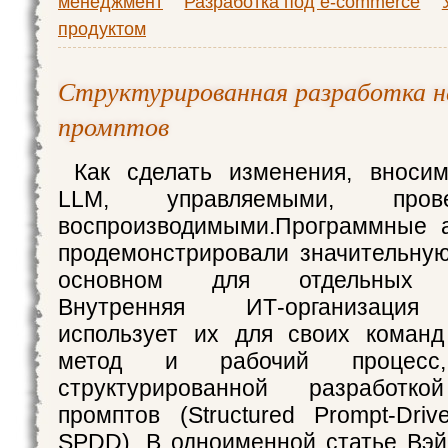
менеджмент
Разработка под e-commerce
продуктом
Структурированная разработка н
промптов
Как сделать изменения, внос
LLM, управляемыми, про
воспроизводимыми.Программные 
продемонстрировали значительную
основном для отдельных ра
Внутренняя ИТ-организация 
использует их для своих команд
метод и рабочий процесс
структурированной разработ
промптов (Structured Prompt-Driv
SPDD). В одноименной статье Вэ